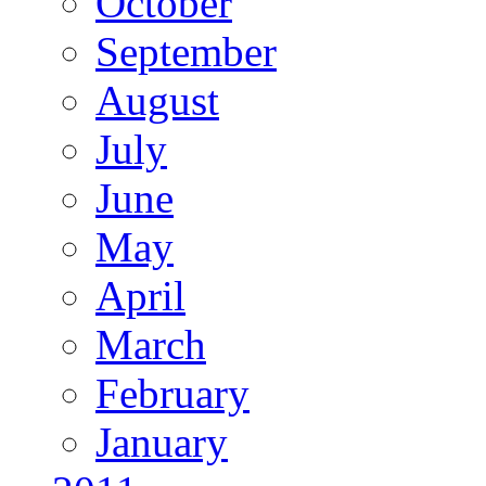
October
September
August
July
June
May
April
March
February
January