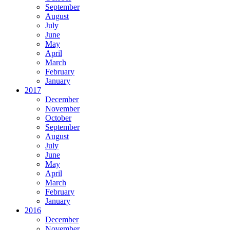
September
August
July
June
May
April
March
February
January
2017
December
November
October
September
August
July
June
May
April
March
February
January
2016
December
November