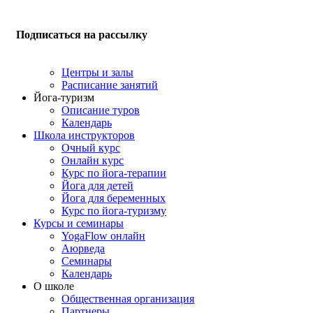
Подписаться на рассылку
Центры и залы
Расписание занятий
Йога-туризм
Описание туров
Календарь
Школа инструкторов
Очный курс
Онлайн курс
Курс по йога-терапии
Йога для детей
Йога для беременных
Курс по йога-туризму
Курсы и семинары
YogaFlow онлайн
Аюрведа
Семинары
Календарь
О школе
Общественная организация
Партнеры