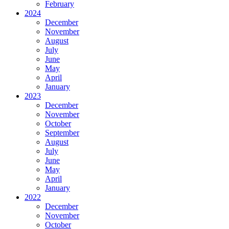
February
2024
December
November
August
July
June
May
April
January
2023
December
November
October
September
August
July
June
May
April
January
2022
December
November
October