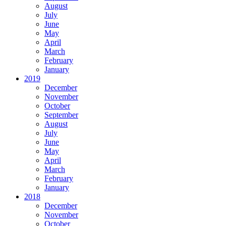
August
July
June
May
April
March
February
January
2019
December
November
October
September
August
July
June
May
April
March
February
January
2018
December
November
October