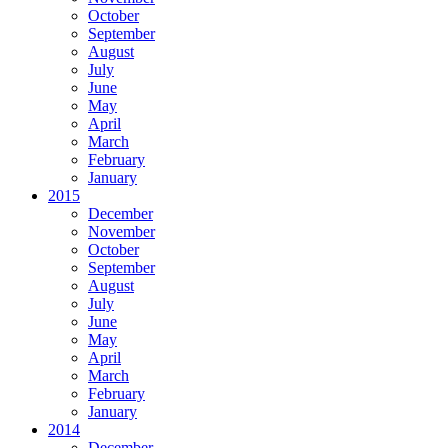
October
September
August
July
June
May
April
March
February
January
2015
December
November
October
September
August
July
June
May
April
March
February
January
2014
December