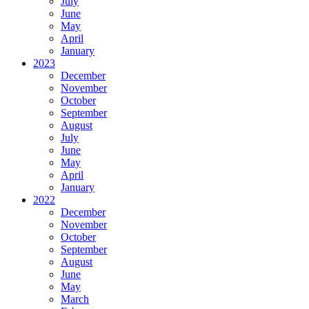
July
June
May
April
January
2023
December
November
October
September
August
July
June
May
April
January
2022
December
November
October
September
August
June
May
March