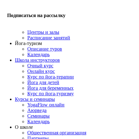
Подписаться на рассылку
Центры и залы
Расписание занятий
Йога-туризм
Описание туров
Календарь
Школа инструкторов
Очный курс
Онлайн курс
Курс по йога-терапии
Йога для детей
Йога для беременных
Курс по йога-туризму
Курсы и семинары
YogaFlow онлайн
Аюрведа
Семинары
Календарь
О школе
Общественная организация
Партнеры