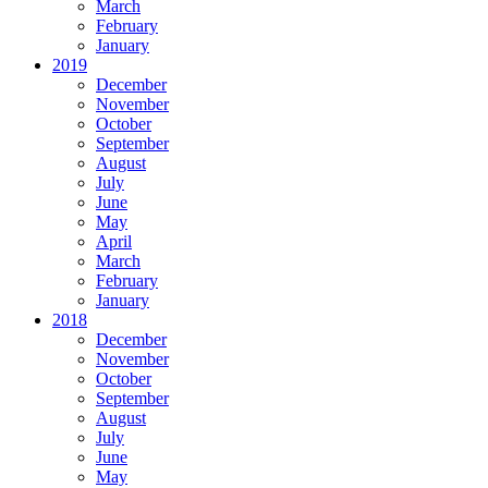
March
February
January
2019
December
November
October
September
August
July
June
May
April
March
February
January
2018
December
November
October
September
August
July
June
May