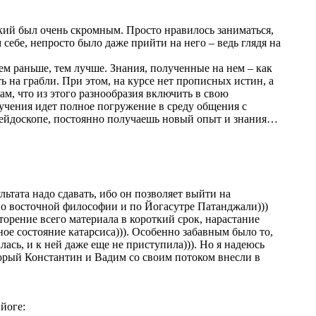
еский был очень скромным. Просто нравилось заниматься,
себе, непросто было даже прийти на него – ведь глядя на
ем раньше, тем лучше. Знания, полученные на нем – как
 на грабли. При этом, на курсе нет прописных истин, а
ам, что из этого разнообразия включить в свою
бучения идет полное погружение в среду общения с
лейдоскопе, постоянно получаешь новый опыт и знания…
анного.
льтата надо сдавать, ибо он позволяет выйти на
 по восточной философии и по Йогасутре Патанджали)))
орение всего материала в короткий срок, нарастание
ое состояние катарсиса))). Особенно забавным было то,
лась, и к ней даже еще не приступила))). Но я надеюсь
оторый Константин и Вадим со своим потоком внесли в
йоге: