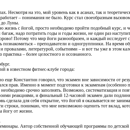
ах. Несмотря на это, мой уровень как в асанах, так и теоретич
 работает – понимания не было. Курс стал своеобразным вызовом 
к до Луны.
ою жизнь с йогой, просто необходимо пройти подобный курс, и ч
агаж, надо потратить годы и годы жизни, не один раз наступить
дорово! Потому что мир йоги разнообразен, и каждый исследует с
сь познакомиться – преподаватели и одногруппники. На время о
 провалами, литературой, событиями – и вот ты уже в этом ка
всем другого практика – более целостного и осозн
бург.
ий в известном фитнес-клубе города:
о еще Константин говорил, что экзамен вне зависимости от резу
зался прав. Именно в момент подготовки к экзаменам (особенно
 необходимо срочно заполнять. Возможно, систематизация и повт
воими реакциями, и финальный 12-часовой экзамен дали подлинн
вь сделала для себя открытие, что йогой я оказывается не занима
у эти строки, понимаю, что мне невозможно оценить тот вклад, к
а йогу от жизни.
.
 семинары. Автор собственной обучающей программы по детской 