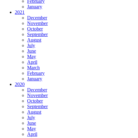
February
January
2021
December
November
October
September
August
July
June
May
April
March
February
January
2020
December
November
October
September
August
July
June
May
April