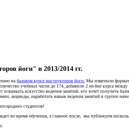
ров йоги" в 2013/2014 гг.
чению на
базовом курсе инструкторов йоги.
Мы изменили формат з
ичество учебных часов до 174, добавили 2 on-line курса между
ает осваивать искусство ведения занятий, кто хочет получить ба
омии, аюрведы, наработать навык ведения занятий в группе нач
ногородних студентов!
ждет во время обучения, а главное после, мы публикуем несколь
г.