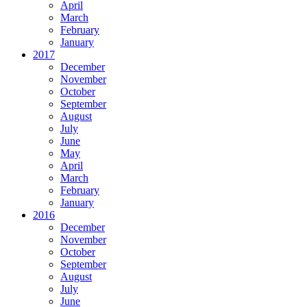
April
March
February
January
2017
December
November
October
September
August
July
June
May
April
March
February
January
2016
December
November
October
September
August
July
June