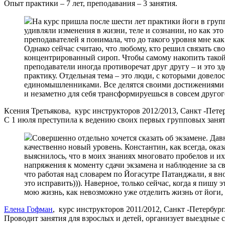
Опыт практики – 7 лет, преподавания – 3 занятия.
На курс пришла после шести лет практики йоги в групп
удивляли изменения в жизни, теле и сознании, но как это
преподавателей я понимала, что до такого уровня мне ка
Однако сейчас считаю, что любому, кто решил связать св
концентрированный сироп. Чтобы самому накопить такой б
преподаватели иногда противоречат друг другу – и это з
практику. Отдельная тема – это люди, с которыми довело
единомышленниками. Все делятся своими достижениями и
и незаметно для себя трансформируешься в со
Ксения Третьякова, курс инструкторов 2012/2013, Санкт -Петер
С 1 июля преступила к ведению своих первых групповых занят
Совершенно отдельно хочется сказать об экзамене. Давн
качественно новый уровень. Константин, как всегда, ока
выяснилось, что в моих знаниях многовато пробелов и их
напряжения к моменту сдачи экзамена и наблюдение за с
что работая над словарем по Йогасутре Патанджали, я вно
это исправить))). Наверное, только сейчас, когда я пиш
мою жизнь, как невозможно уже отделить жизнь от йоги, 
Ел
ена Гофман
, курс инструкторов 2011/2012, Санкт -Петербург
Проводит занятия для взрослых и детей, организует выездные