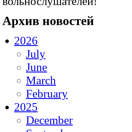
вольнослушателей!
Архив новостей
2026
July
June
March
February
2025
December