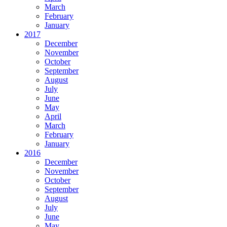
March
February
January
2017
December
November
October
September
August
July
June
May
April
March
February
January
2016
December
November
October
September
August
July
June
May