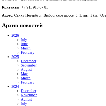
Контакты:
+7 911 918 07 81
Адрес:
Санкт-Петербург, Выборгское шоссе, 5, 1, лит. З (м. "Оз
Архив новостей
2026
July
June
March
February
2025
December
September
August
May
March
February
2024
December
November
August
July