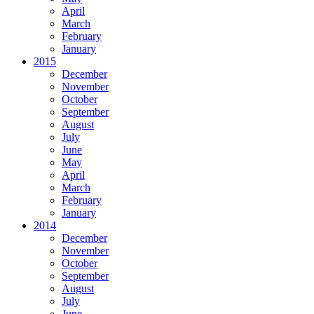
April
March
February
January
2015
December
November
October
September
August
July
June
May
April
March
February
January
2014
December
November
October
September
August
July
June