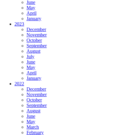
June
May
April
January
2023
December
November
October
September
August
July
June
May
April
January
2022
December
November
October
September
August
June
May
March
February