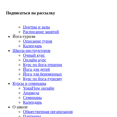
Подписаться на рассылку
Центры и залы
Расписание занятий
Йога-туризм
Описание туров
Календарь
Школа инструкторов
Очный курс
Онлайн курс
Курс по йога-терапии
Йога для детей
Йога для беременных
Курс по йога-туризму
Курсы и семинары
YogaFlow онлайн
Аюрведа
Семинары
Календарь
О школе
Общественная организация
Партнеры