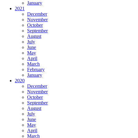
January
2021
December
November
October
September
August
July
June
May
April
March
February
January
2020
December
November
October
September
August
July
June
May
April
March