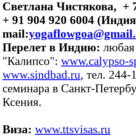
Светлана Чистякова, + 7
+ 91 904 920 6004
(Инди
mail:
yogaflowgoa@gmail
Перелет в Индию:
любая 
"
Калипсо":
www.calypso-s
www.sindbad.ru
,
тел.
244-
семинара в Санкт-Петербур
Ксения.
Виза:
www.ttsvisas.ru