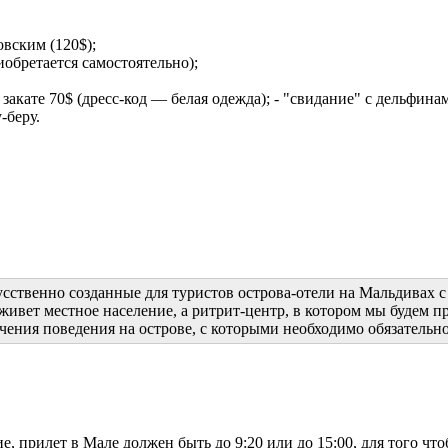
вским (120$);
иобретается самостоятельно);
закате 70$ (дресс-код — белая одежда); - "свидание" с дельфина
у-беру.
усственно созданные для туристов острова-отели на Мальдивах 
 живет местное население, а ритрит-центр, в котором мы будем 
ения поведения на острове, с которыми необходимо обязательно
прилет в Мале должен быть до 9:20 или до 15:00, для того что