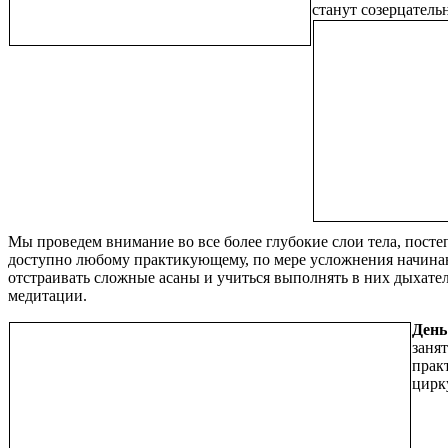
станут созерцатель
Мы проведем внимание во все более глубокие слои тела, посте
доступно любому практикующему, по мере усложнения начина
отстраивать сложные асаны и учиться выполнять в них дыхате
медитации.
День
заня
прак
цирк