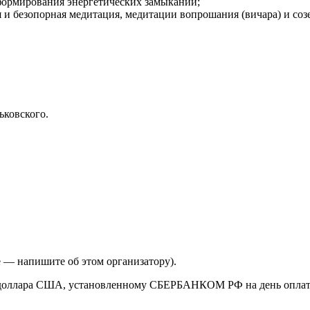
формирования энергетических замыканий;
 и безопорная медитация, медитации вопрошания (вичара) и созе
ьковского.
е — напишите об этом организатору).
ки доллара США, установленному СБЕРБАНКОМ РФ на день опла