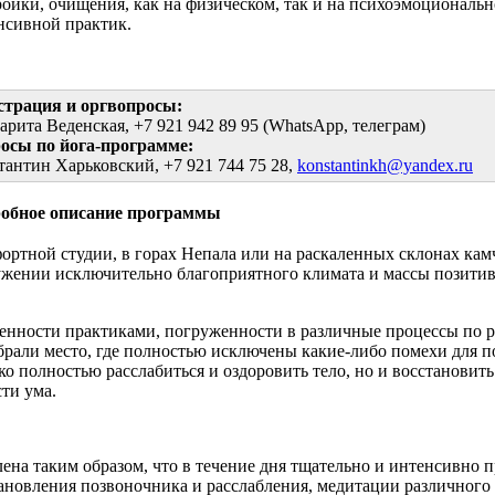
ройки, очищения, как на физическом, так и на психоэмоциональ
нсивной практик.
страция и оргвопросы:
арита Веденская, +7 921 942 89 95 (WhatsApp, телеграм)
осы по йога-программе:
тантин Харьковский, +7 921 744 75 28,
konstantinkh@yandex.ru
обное описание программы
ортной студии, в горах Непала или на раскаленных склонах кам
ружении исключительно благоприятного климата и массы позити
нности практиками, погруженности в различные процессы по р
рали место, где полностью исключены какие-либо помехи для п
ько полностью расслабиться и оздоровить тело, но и восстановит
ти ума.
ена таким образом, что в течение дня тщательно и интенсивно п
ановления позвоночника и расслабления, медитации различного 