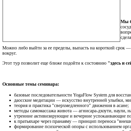
Мы б
сосу
вопре
сдел
Можно либо выйти за ее пределы, выпасть на короткий срок — 
вокруг.
Этот тур позволит еще ближе подойти к состоянию
"здесь и с
Основные темы семинара:
базовые последовательности YogaFlow System для восста
даосские медитации — искусство внутренней улыбки, ми
теория и практика "сверхмедленного" движения в асане;
методы самомассажа живота — агнисара-дхоути, наули, н
утренние активизирующие и вечерние успокаивающие по
к пратьяхаре через пранаяму — принцип переноса "внешн
формирование психической опоры с использованием орга