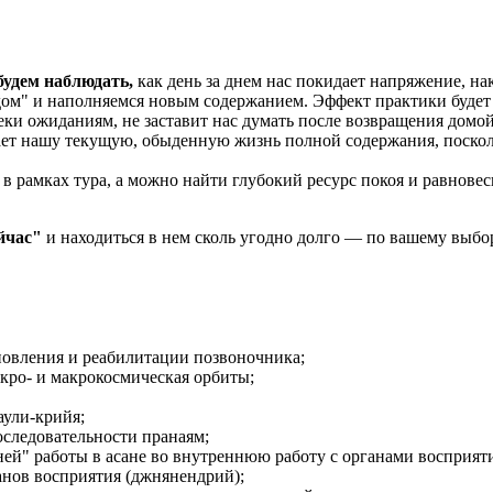
удем наблюдать,
как день за днем нас покидает напряжение, н
дом" и наполняемся новым содержанием. Эффект практики будет 
ки ожиданиям, не заставит нас думать после возвращения домой ("
ает нашу текущую, обыденную жизнь полной содержания, посколь
в рамках тура, а можно найти глубокий ресурс покоя и равновес
ейчас"
и находиться в нем сколь угодно долго — по вашему выбо
новления и реабилитации позвоночника;
кро- и макрокосмическая орбиты;
аули-крийя;
следовательности пранаям;
ей" работы в асане во внутреннюю работу с органами восприяти
нов восприятия (джнянендрий);