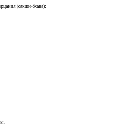
рцания (сакши-бхава);
ты.