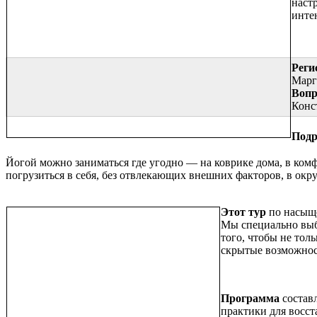
наст
инте
Реги
Марг
Вопр
Конс
Подр
Йогой можно заниматься где угодно — на коврике дома, в комф
погрузиться в себя, без отвлекающих внешних факторов, в ок
Этот тур
по насыще
Мы специально выб
того, чтобы не тол
скрытые возможнос
Программа
составл
практики для восст