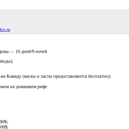
ex.ru
рова — 10 дней/9 ночей
обеды);
ва Камаду (маски и ласты предоставляются бесплатно);
ником на домашнем рифе
00$;
00$;