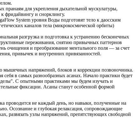
телом.
х пранаям для укрепления дыхательной мускулатуры,
 к фридайвингу и снорклингу.
gaFlow System уровня Воды подготовят тело к даосским
етических каналов тела (микрокосмической орбиты)
нальная разгрузка и подготовка к устранению бесконечных
еструктивные переживания, снятию привычных паттернов
ь очищения и преобразование ментального поля — за счет
ния, привычек и внутренних привязанностей.
 мышечных напряжений, блоков и коррекции позвоночника.
я себя в самых разнообразных асанах. Начало практики будет
делы". С опытными практиками мы будем изучать и
лительные фиксации. Асаны станут особенной формой
а проводится не каждый день, но навыки, полученные на
льно. Осознание и глубокая релаксация, сопровождающие
оках, развязать узлы напряжений, препятствующих свободной