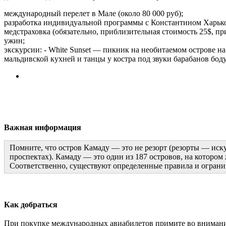
международный перелет в Мале (около 80 000 руб);
разработка индивидуальной программы с Константином Харько
медстраховка (обязательно, приблизительная стоимость 25$, пр
ужин;
экскурсии: - White Sunset — пикник на необитаемом острове на 
мальдивской кухней и танцы у костра под звуки барабанов бод
Важная информация
Помните, что остров Камаду — это не резорт (резорты — иск
проспектах). Камаду — это один из 187 островов, на котором
Соответственно, существуют определенные правила и огранич
Как добраться
При покупке международных авиабилетов примите во внимание, 