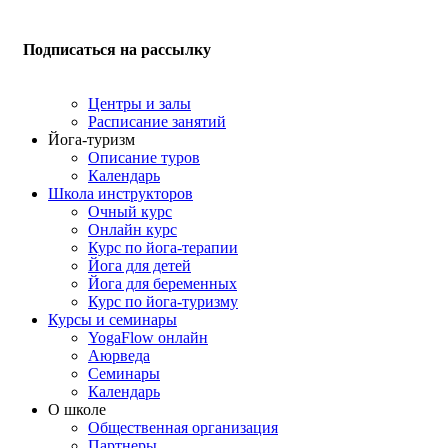
Подписаться на рассылку
Центры и залы
Расписание занятий
Йога-туризм
Описание туров
Календарь
Школа инструкторов
Очный курс
Онлайн курс
Курс по йога-терапии
Йога для детей
Йога для беременных
Курс по йога-туризму
Курсы и семинары
YogaFlow онлайн
Аюрведа
Семинары
Календарь
О школе
Общественная организация
Партнеры