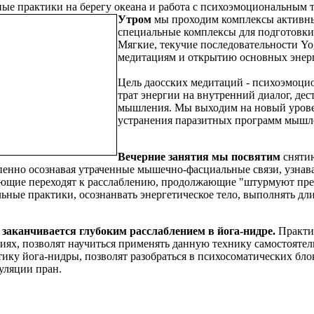
ные практики на берегу океана и работа с психоэмоциональным 
Утром
мы проходим комплексы активны
специальные комплексы для подготовки
Мягкие, текучие последовательности Yo
медитациям и открытию основных энерг
Цель даосских медитаций - психоэмоцио
трат энергии на внутренний диалог, д
мышления. Мы выходим на новый уровен
устранения паразитных программ мышле
Вечерние занятия мы посвятим
снятию
пенно осознавая утраченные мышечно-фасциальные связи, узнава
ющие переходят к расслаблению, продолжающие "штурмуют пре
льные практики, осознанвать энергетическое тело, выполнять д
 заканчивается глубоким расслаблением в йога-нидре.
Практик
тиях, позволят научиться применять данную технику самостояте
тику йога-нидры, позволят разобраться в психосоматических бл
уляции пран.