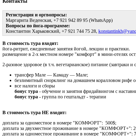
Контакты
Регистрация и оргвопросы:
Маргарита Веденская, +7 921 942 89 95 (WhatsApp)
Вопросы по йога-программе:
Константин Харьковский, +7 921 744 75 28,
konstantinkh@yand
В стоимость тура входит:
йога-ритрит, ежедневные занятия йогой, лекции и практики.
размещение в 2-х местном номере "комфорт" в мини-отелях ост
2-разовое здоровое (в т.ч. вегетарианское) питание (завтраки и 
трансфер Мале — Камаду — Мале;
безлимитный снорклинг на домашнем коралловом рифе о-
все налоги и сборы
бонус тура
- обучение и занятия фридайвингом с настав
бонус тура -
группа по гештальдт - терапии
В стоимость тура НЕ входит:
доплата за одноместное в номере "КОМФОРТ": 500$;
доплата за двухместное проживание в номере "КОМФОРТ+": 2
доплата за одноместное проживание в номере "КОМФОРТ+": 7