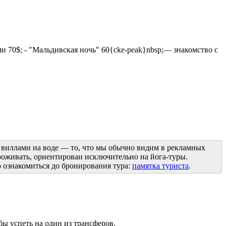
ми 70$; - "Мальдивская ночь" 60{cke-peak}nbsp;— знакомство с
c виллами на воде — то, что мы обычно видим в рекламных
проживать, ориентирован исключительно на йога-туры.
 ознакомиться до бронирования тура:
памятка туриста
.
бы успеть на один из трансферов.