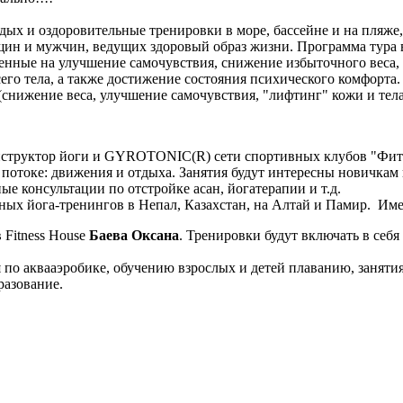
дых и оздоровительные тренировки в море, бассейне и на пляже
щин и мужчин, ведущих здоровый образ жизни. Программа тура
нные на улучшение самочувствия, снижение избыточного веса, 
го тела, а также достижение состояния психического комфорта
снижение веса, улучшение самочувствия, "лифтинг" кожи и тела
инструктор йоги и GYROTONIC(R) сети спортивных клубов "Фи
потоке: движения и отдыха. Занятия будут интересны новичкам 
е консультации по отстройке асан, йогатерапии и т.д.
рных йога-тренингов в Непал, Казахстан, на Алтай и Памир. Им
 Fitness House
Баева Оксана
. Тренировки будут включать в себя
я по аквааэробике, обучению взрослых и детей плаванию, занят
разование.