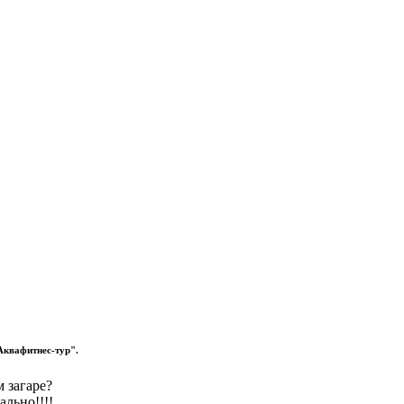
Aквафитнес-тур".
 загаре?
ально!!!!