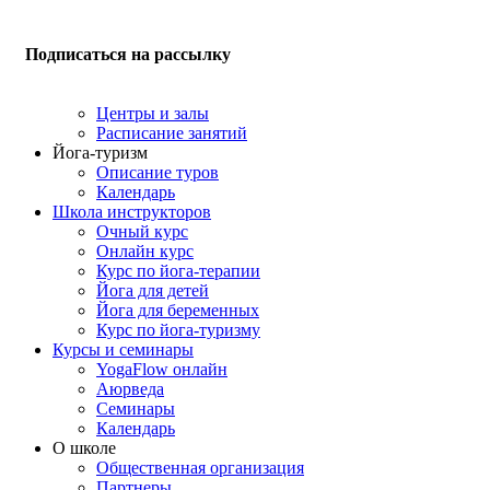
Подписаться на рассылку
Центры и залы
Расписание занятий
Йога-туризм
Описание туров
Календарь
Школа инструкторов
Очный курс
Онлайн курс
Курс по йога-терапии
Йога для детей
Йога для беременных
Курс по йога-туризму
Курсы и семинары
YogaFlow онлайн
Аюрведа
Семинары
Календарь
О школе
Общественная организация
Партнеры