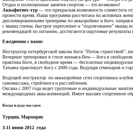
Отдых и полноценные занятия спортом — это возможно!
Аквафитнес-тур
— это прекрасная возможность совместить от
провести время. Наша программа рассчитана на активных жен
дипломированными тренерами по акваэробике и йоге, направле
с мышц спины, быстрое укрепление и "подтягивание" мышц все
рекомендаций по питанию, достигаются ощутимые результаты (
Ежедневно с вами:
Инструктор петербургской школы йоги "Поток странствий", 
Вечерние тренировки в стиле виньяса-flow— йога в свободном 
практика йоги, в свободное время — бесплатные индивидуальны
Татьяна практикует йогу с 2000 года. Ведущая семинаров и го
Ведущий инструктор по аквааэробике сети спортивных клубов
самомассажа, стрейчинга и расслабления.
Оксана с 2007 года ведет групповые и индивидуальные заняти
международных аква-конвенций. Имеет высшее спортивное об
Kогда и куда мы едем
Tурция, Mармарис
3-11 июня 2012 года