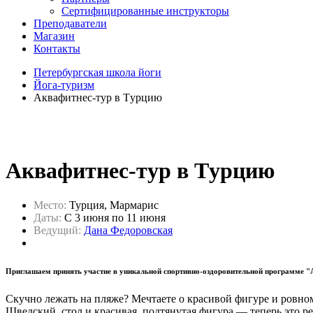
Сертифицированные инструкторы
Преподаватели
Магазин
Контакты
Петербургская школа йоги
Йога-туризм
Aквафитнес-тур в Tурцию
Aквафитнес-тур в Tурцию
Место:
Турция, Мармарис
Даты:
C 3 июня по 11 июня
Ведущий:
Дана Федоровская
Приглашаем принять участие в уникальной спортивно-оздоровительной программе "
Скучно лежать на пляже? Мечтаете о красивой фигуре и ровном
Шведский стол и красивая, подтянутая фигура — теперь это ре