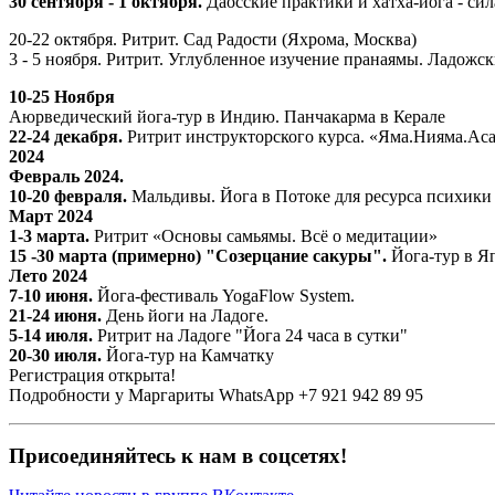
30 сентября - 1 октября.
Даосские практики и хатха-йога - си
20-22 октября. Ритрит. Сад Радости (Яхрома, Москва)
3 - 5 ноября. Ритрит. Углубленное изучение пранаямы. Ладожск
10-25 Ноября
Аюрведический йога-тур в Индию. Панчакарма в Керале
22-24 декабря.
Ритрит инструкторского курса. «Яма.Нияма.Аса
2024
Февраль 2024.
10-20 февраля.
Мальдивы. Йога в Потоке для ресурса психики
Март 2024
1-3 марта.
Ритрит «Основы самьямы. Всё о медитации»
15 -30 марта (примерно) "Созерцание сакуры".
Йога-тур в Я
Лето 2024
7-10 июня.
Йога-фестиваль YogaFlow System.
21-24 июня.
День йоги на Ладоге.
5-14 июля.
Ритрит на Ладоге "Йога 24 часа в сутки"
20-30 июля.
Йога-тур на Камчатку
Регистрация открыта!
Подробности у Маргариты WhatsApp +7 921 942 89 95
Присоединяйтесь к нам в соцсетях!