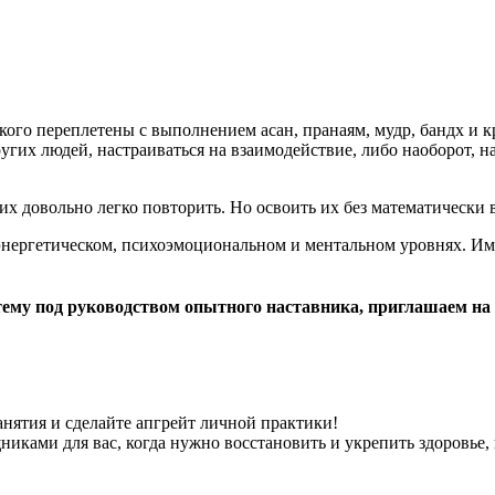
кого переплетены с выполнением асан, пранаям, мудр, бандх и 
ругих людей, настраиваться на взаимодействие, либо наоборот, 
х довольно легко повторить. Но освоить их без математически
энергетическом, психоэмоциональном и ментальном уровнях. И
 тему под руководством опытного наставника, приглашаем на
анятия и сделайте апгрейт личной практики!
ами для вас, когда нужно восстановить и укрепить здоровье, на