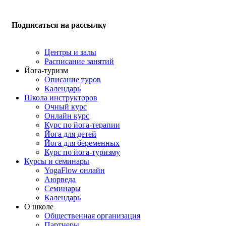
Подписаться на рассылку
Центры и залы
Расписание занятий
Йога-туризм
Описание туров
Календарь
Школа инструкторов
Очный курс
Онлайн курс
Курс по йога-терапии
Йога для детей
Йога для беременных
Курс по йога-туризму
Курсы и семинары
YogaFlow онлайн
Аюрведа
Семинары
Календарь
О школе
Общественная организация
Партнеры