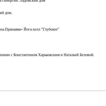
ла синергии. Ладожский дом
ий дом.
на.Пранаяма» Йога-холл "Глубокое"
понию с Константином Харьковским и Натальей Беловой.