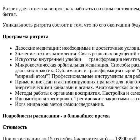
Ритрит дает ответ на вопрос, как работать со своим состояни
бытия.
Уникальность ритрита состоит в том, что по его окончании б
Программа ритрита
Даосские медитации: необходимые и достаточные условия
Значение техник заземления. Связь реальных ощущений с
Искусство внутренней улыбки — трансформация негативн
Микрокосмическая орбитальная медитация. Способы расши
даосских практик. Сублимация и трансформация сырой "и
"мирный атом"? Профессиональные инструменты для раб
Применение асан и активизирующих пранаям для подготов
энергетическими каналами в асанах. Анатомическая ос
Методы работы с органами восприятия. Настройка и сам
Идеомоторная тренировка. Тренировки с закрытыми глаз
Йога-нидра как метод самоисследования.
Подробности расписания - в ближайшее время.
Стоимость
При регистрации до 15 сентября (включительно) — 13900 руб.