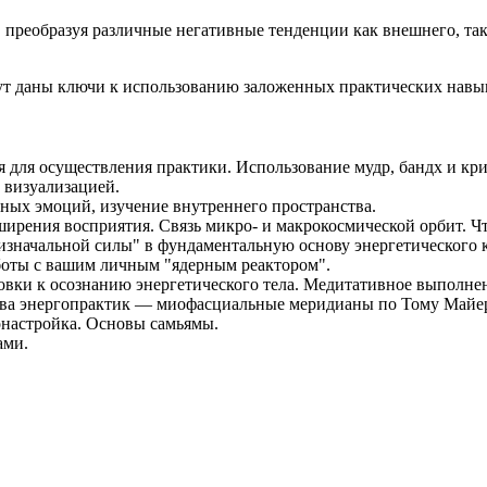
ем, преобразуя различные негативные тенденции как внешнего, т
удут даны ключи к использованию заложенных практических нав
 для осуществления практики. Использование мудр, бандх и кри
 визуализацией.
ых эмоций, изучение внутреннего пространства.
рения восприятия. Связь микро- и макрокосмической орбит. Что 
значальной силы" в фундаментальную основу энергетического к
оты с вашим личным "ядерным реактором".
ки к осознанию энергетического тела. Медитативное выполнени
нова энергопрактик — миофасциальные меридианы по Тому Майер
онастройка. Основы самьямы.
ами.