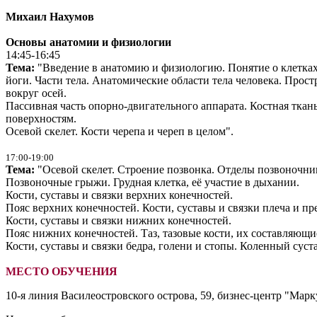
Михаил Нахумов
Основы анатомии и физиологии
14:45-16:45
Тема:
"Введение в анатомию и физиологию. Понятие о клетках 
йоги. Части тела. Анатомические области тела человека. Прост
вокруг осей.
Пассивная часть опорно-двигательного аппарата. Костная ткан
поверхностям.
Осевой скелет. Кости черепа и череп в целом".
17
:00-19
:00
Тема:
"Осевой скелет. Строение позвонка. Отделы позвоночни
Позвоночные грыжи. Грудная клетка, её участие в дыхании.
Кости, суставы и связки верхних конечностей.
Пояс верхних конечностей. Кости, суставы и связки плеча и пр
Кости, суставы и связки нижних конечностей.
Пояс нижних конечностей. Таз, тазовые кости, их составляющие
Кости, суставы и связки бедра, голени и стопы. Коленный суст
МЕСТО ОБУЧЕНИЯ
10-я линия Василеостровского острова, 59, бизнес-центр "Марку