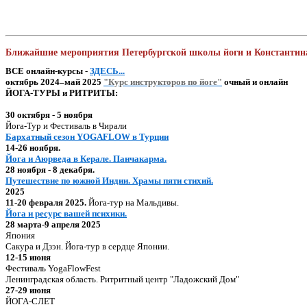
Ближайшие мероприятия Петербургской школы йоги и Константин
ВСЕ онлайн-курсы -
ЗДЕСЬ...
октябрь 2024–май 2025
"Курс инструкторов по йоге"
очный и онлайн
ЙОГА-ТУРЫ и РИТРИТЫ:
30 октября - 5 ноября
Йога-Тур и Фестиваль в Чирали
Бархатный сезон YOGAFLOW в Турции
14-26 ноября.
Йога и Аюрведа в Керале. Панчакарма.
28 ноября - 8 декабря.
Путешествие по южной Индии. Храмы пяти стихий.
2025
11-20 февраля 2025.
Йога-тур на Мальдивы.
Йога и ресурс вашей психики.
28 марта-9 апреля 2025
Япония
Сакура и Дзэн. Йога-тур в сердце Японии.
12-15 июня
Фестиваль YogaFlowFest
Ленинградская область. Ритритный центр "Ладожский Дом"
27-29 июня
ЙОГА-СЛЕТ