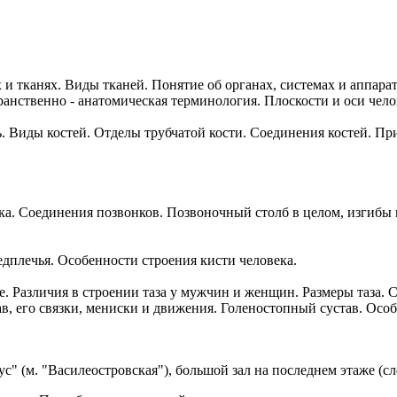
и тканях. Виды тканей. Понятие об органах, системах и аппарат
ранственно - анатомическая терминология. Плоскости и оси чело
ь. Виды костей. Отделы трубчатой кости. Соединения костей. Пр
ка. Соединения позвонков. Позвоночный столб в целом, изгибы
едплечья. Особенности строения кисти человека.
. Различия в строении таза у мужчин и женщин. Размеры таза. С
ав, его связки, мениски и движения. Голеностопный сустав. Осо
с" (м. "Василеостровская"), большой зал на последнем этаже (сл