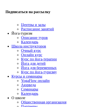
Подписаться на рассылку
Центры и залы
Расписание занятий
Йога-туризм
Описание туров
Календарь
Школа инструкторов
Очный курс
Онлайн курс
Курс по йога-терапии
Йога для детей
Йога для беременных
Курс по йога-туризму
Курсы и семинары
YogaFlow онлайн
Аюрведа
Семинары
Календарь
О школе
Общественная организация
Партнеры