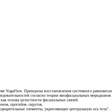
ме YogaFlow. Принципы восстановления системного равновеси
едовательностей согласно теории миофасциальных меридианов (
как основа целостности фасциальных связей.
нов, прогибов, скруток.
редварительные элементы, укрепляющие центральную ось тела".