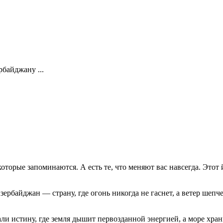
байджану ...
которые запоминаются. А есть те, что меняют вас навсегда. Этот
ербайджан — страну, где огонь никогда не гаснет, а ветер шепч
али истину, где земля дышит первозданной энергией, а море хра