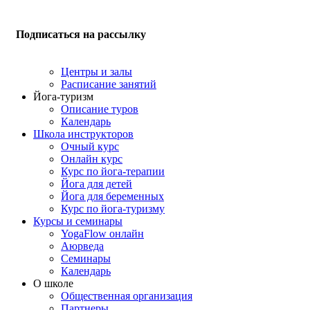
Подписаться на рассылку
Центры и залы
Расписание занятий
Йога-туризм
Описание туров
Календарь
Школа инструкторов
Очный курс
Онлайн курс
Курс по йога-терапии
Йога для детей
Йога для беременных
Курс по йога-туризму
Курсы и семинары
YogaFlow онлайн
Аюрведа
Семинары
Календарь
О школе
Общественная организация
Партнеры