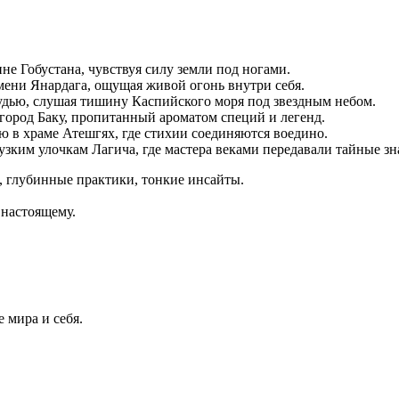
не Гобустана, чувствуя силу земли под ногами.
мени Янардага, ощущая живой огонь внутри себя.
дью, слушая тишину Каспийского моря под звездным небом.
город Баку, пропитанный ароматом специй и легенд.
 в храме Атешгях, где стихии соединяются воедино.
узким улочкам Лагича, где мастера веками передавали тайные зн
, глубинные практики, тонкие инсайты.
 настоящему.
 мира и себя.