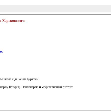
а Харьковского:
ну
Байкала и дацанам Бурятии
окарну (Индия). Панчакарма и медитативный ритрит.