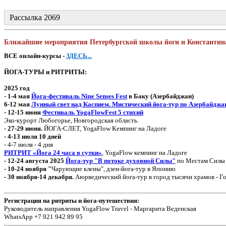
Рассылка 2069
Ближайшие мероприятия Петербургской школы йоги и Константин
ВСЕ онлайн-курсы -
ЗДЕСЬ...
ЙОГА-ТУРЫ и РИТРИТЫ:
2025 год
- 1-4 мая
Йога-фестиваль Nine Senses Fest
в Баку (Азербайджан)
6-12 мая
Лунный свет над Каспием. Мистический йога-тур по Азербайджа
- 12-15 июня
Фестиваль YogaFlowFest 5 стихий
Эко-курорт Любогорье, Новгородская область.
- 27-29 июня.
ЙОГА-СЛЕТ, YogaFlow Кемпинг на Ладоге
- 4-13 июля 10 дней
- 4-7 июля - 4 дня
РИТРИТ «Йога 24 часа в сутки»
, YogaFlow кемпинг на Ладоге
- 12-24 августа 2025
Йога-тур "В потоке духовной Силы"
по Местам Силы 
- 10-24 ноября "
Чарующие клены", дзен-йога-тур в Японию
- 30 ноября-14 декабря
.
Аюрведический йога-тур в город тысячи храмов - Г
Регистрация на ритриты и йога-путешествия:
Руководитель направления YogaFlow Travel - Маргарита Веденская
WhatsApp +7 921 942 89 95