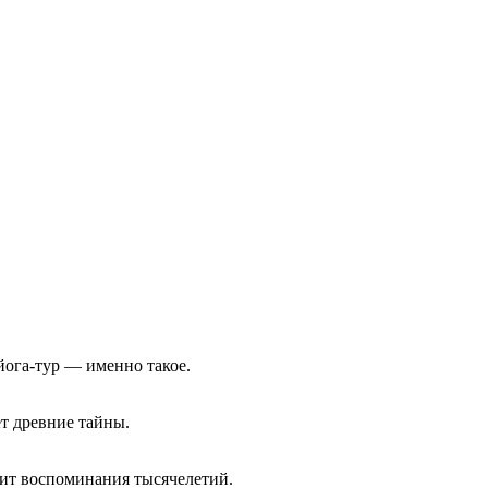
 йога-тур — именно такое.
ет древние тайны.
нит воспоминания тысячелетий.