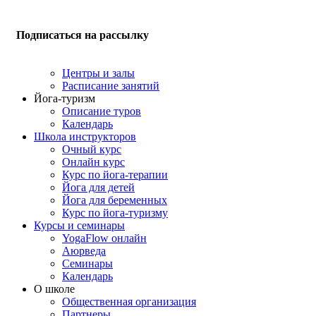
Подписаться на рассылку
Центры и залы
Расписание занятий
Йога-туризм
Описание туров
Календарь
Школа инструкторов
Очный курс
Онлайн курс
Курс по йога-терапии
Йога для детей
Йога для беременных
Курс по йога-туризму
Курсы и семинары
YogaFlow онлайн
Аюрведа
Семинары
Календарь
О школе
Общественная организация
Партнеры