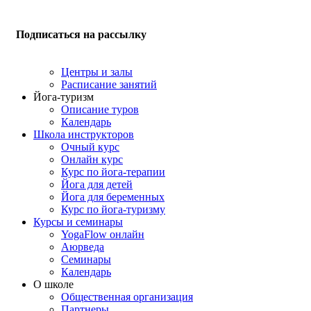
Подписаться на рассылку
Центры и залы
Расписание занятий
Йога-туризм
Описание туров
Календарь
Школа инструкторов
Очный курс
Онлайн курс
Курс по йога-терапии
Йога для детей
Йога для беременных
Курс по йога-туризму
Курсы и семинары
YogaFlow онлайн
Аюрведа
Семинары
Календарь
О школе
Общественная организация
Партнеры