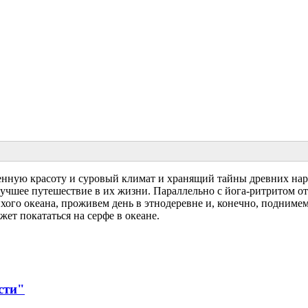
ную красоту и суровый климат и хранящий тайны древних наро
лучшее путешествие в их жизни. Параллельно с йога-ритритом о
ого океана, проживем день в этнодеревне и, конечно, поднимем
жет покататься на серфе в океане.
сти"