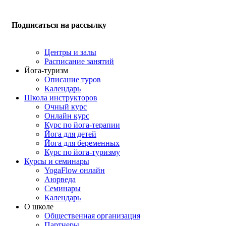
Подписаться на рассылку
Центры и залы
Расписание занятий
Йога-туризм
Описание туров
Календарь
Школа инструкторов
Очный курс
Онлайн курс
Курс по йога-терапии
Йога для детей
Йога для беременных
Курс по йога-туризму
Курсы и семинары
YogaFlow онлайн
Аюрведа
Семинары
Календарь
О школе
Общественная организация
Партнеры