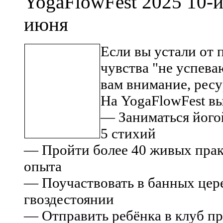
YogaFlowFest 2025 10-
июня
Если вы устали от 
чувства "не успева
вам внимание, ресу
На YogaFlowFest вы
— Заниматься його
5 стихий
— Пройти более 40 живых практ
опыта
— Поучаствовать в банных церем
гвоздестоянии
— Отправить ребёнка в клуб п