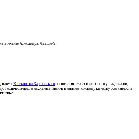
ка и лечение Александры Лапицкой.
одавателя
Константина Харьковского
позволят выйти из привычного уклада жизни,
д от количественного накопления знаний и навыков к новому качеству осознанности.
ективные.