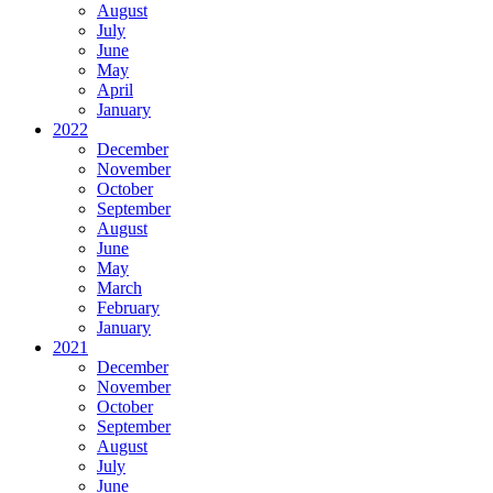
August
July
June
May
April
January
2022
December
November
October
September
August
June
May
March
February
January
2021
December
November
October
September
August
July
June