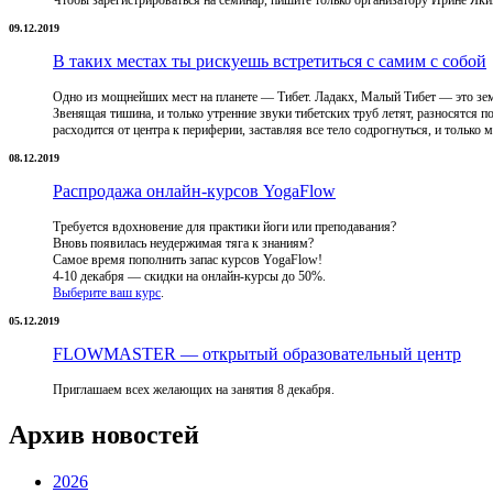
09.12.2019
В таких местах ты рискуешь встретиться с самим с собой
Одно из мощнейших мест на планете — Тибет. Ладакх, Малый Тибет — это земля
Звенящая тишина, и только утренние звуки тибетских труб летят, разносятся 
расходится от центра к периферии, заставляя все тело содрогнуться, и только 
08.12.2019
Распродажа онлайн-курсов YogaFlow
Требуется вдохновение для практики йоги или преподавания?
Вновь появилась неудержимая тяга к знаниям?
Самое время пополнить запас курсов YogaFlow!
4-10 декабря
—
скидки на онлайн-курсы до 50%.
Выберите ваш курс
.
05.12.2019
FLOWMASTER — открытый образовательный центр
Приглашаем всех желающих на занятия 8 декабря.
Архив новостей
2026