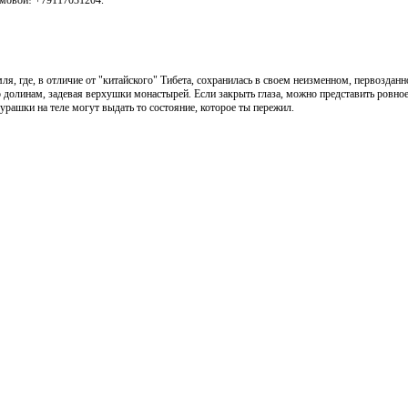
, где, в отличие от "китайского" Тибета, сохранилась в своем неизменном, первозданн
по долинам, задевая верхушки монастырей. Если закрыть глаза, можно представить ровно
мурашки на теле могут выдать то состояние, которое ты пережил.