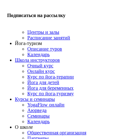
Подписаться на рассылку
Центры и залы
Расписание занятий
Йога-туризм
Описание туров
Календарь
Школа инструкторов
Очный курс
Онлайн курс
Курс по йога-терапии
Йога для детей
Йога для беременных
Курс по йога-туризму
Курсы и семинары
YogaFlow онлайн
Аюрведа
Семинары
Календарь
О школе
Общественная организация
Партнеры