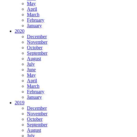
May
April
March
February
January
2020
December
November
October
September
August
July
June
May
April
March
February
January
2019
December
November
October
September
August
July