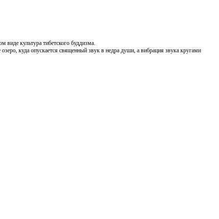
ом виде культура тибетского буддизма.
е озеро, куда опускается священный звук в недра души, а вибрация звука кругами