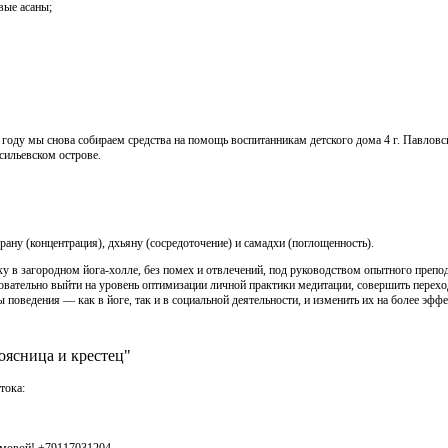
вые асаны;
году мы снова собираем средства на помощь воспитанникам детского дома 4 г. Павловс
сильевском острове.
ну (концентрация), дхьяну (сосредоточение) и самадхи (поглощенность).
тику в загородном йога-холле, без помех и отвлечений, под руководством опытного преп
овательно выйти на уровень оптимизации личной практики медитации, совершить перехо
поведения — как в йоге, так и в социальной деятельности, и изменить их на более эфф
оясница и крестец"
тока:
имовой! +79117031204.