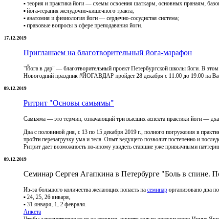
▪ теория и практика йоги — схемы освоения шаткарм, основных пранаям, базо
▪ йога-терапия желудочно-кишечного тракта;
▪ анатомия и физиология йоги — сердечно-сосудистая система;
▪ правовые вопросы в сфере преподавания йоги.
17.12.2019
Приглашаем на благотворительный йога-марафон
"Йога в дар" — благотворительный проект Петербургской школы йоги. В этом 
Новогодний праздник #ЙОГАВДАР пройдет 28 декабря с 11:00 до 19:00 на Ва
09.12.2019
Ритрит "Основы самьямы"
Самьяма — это термин, означающий три высших аспекта практики йоги — дхара
Два с половиной дня, с 13 по 15 декабря 2019 г., полного погружения в прак
пройти перезагрузку ума и тела. Опыт ведущего позволит постепенно и послед
Ритрит дает возможность по-иному увидеть ставшие уже привычными паттерны 
09.12.2019
Семинар Сергея Агапкина в Петербурге "Боль в спине. П
Из-за большого количества желающих попасть на
семинар
организовано два по
▪ 24, 25, 26 января,
▪ 31 января, 1, 2 февраля.
Анкета
Чтобы зарегистрироваться на семинар, пишите только организатору Ирине Як