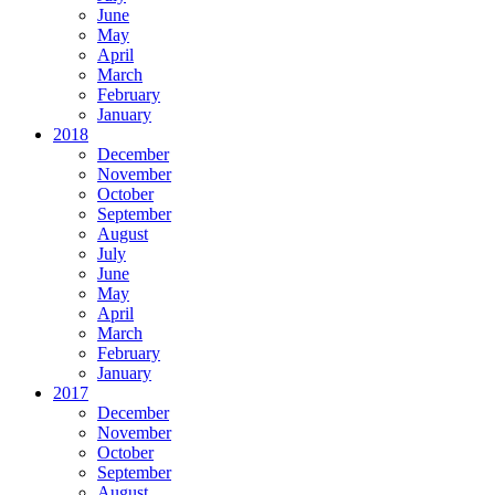
June
May
April
March
February
January
2018
December
November
October
September
August
July
June
May
April
March
February
January
2017
December
November
October
September
August