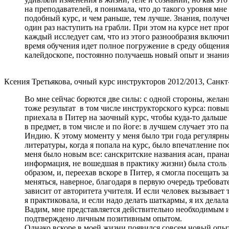
на преподавателей, я понимала, что до такого уровня мн
подобный курс, и чем раньше, тем лучше. Знания, получ
один раз наступить на грабли. При этом на курсе нет про
каждый исследует сам, что из этого разнообразия включи
время обучения идет полное погружение в среду общения
калейдоскопе, постоянно получаешь новый опыт и зн
Ксения Третьякова, очный курс инструкторов 2012/2013, Санкт
Во мне сейчас борются две силы: с одной стороны, желан
тоже результат в том числе инструкторского курса: повыш
приехала в Питер на заочный курс, чтобы куда-то дальш
в предмет, в том числе и по йоге: в лучшем случает это 
Индию. К этому моменту у меня было три года регулярных
литературы, когда я попала на курс, было впечатление по
меня было новым все: санскритские названия асан, пран
информация, не вошедшая в практику жизни) была столь р
образом, и, переехав вскоре в Питер, я смогла посещать
меняться, наверное, благодаря в первую очередь требоват
зависит от авторитета учителя. И если человек вызывает
я практиковала, и если надо делать шаткармы, я их делала
Вадим, мне представляется действительно необходимым и 
подтверждено личным позитивным опытом.
Однако вскоре в моей жизни появился совсем новый опы