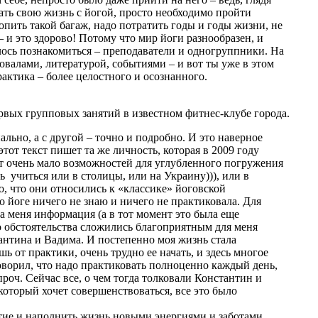
зать свою жизнь с йогой, просто необходимо пройти
пить такой багаж, надо потратить годы и годы жизни, не
– и это здорово! Потому что мир йоги разнообразен, и
елось познакомиться – преподаватели и одногруппники. На
валами, литературой, событиями – и вот ты уже в этом
ругого практика – более целостного и осознанного.
рвых групповых занятий в известном фитнес-клубе города.
льно, а с другой – точно и подробно. И это наверное
тот текст пишет та же личность, которая в 2009 году
ют очень мало возможностей для углубленного погружения
ь учиться или в столицы, или на Украину))), или в
о, что они относились к «классике» йоговской
о йоге ничего не знаю и ничего не практиковала. Для
а меня информация (а в тот момент это была еще
ко обстоятельства сложились благоприятным для меня
тантина и Вадима. И постепенно моя жизнь стала
ь от практики, очень трудно ее начать, и здесь многое
говорил, что надо практиковать полноценно каждый день,
проч. Сейчас все, о чем тогда толковали Константин и
который хочет совершенствоваться, все это было
тие и наполнить жизнь новыми энергиями и заботами.