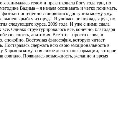
 я занималась телом и практиковала йогу года три, но
методике Вадима – я начала осознавать и четко понимать,
и физики постепенно становились доступны моему уму.
не вынешь рыбку из пруда. Я училась не покладая рук, но
ятия следующего курса, 2009 года. И уже с ними сдала
 все. Однако структурировалось все, конечно, благодаря
езопасность, анатомия. Все это – просто слова, в
о, спокойно. Восточная философия, которую читает
ть. Постаралась сдержать всю свою эмоциональность в
ну Харьковскому за великое дело трансформации, которое
Так совпало. Появилась возможность, желание и время