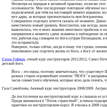
Несмотря на перерыв в активной практике, полагаю этот 
осознанности. Мое последующее повторное обучение на оч
недосягаемой для тебя на настоящий момент вершине; во
юге дары, за которые признательность моя безграничн
Совершенно отдельно хочется сказать об экзамене. Давно 
качественно новый уровень. Константин, как всегда, ок
выяснилось, что в моих знаниях многовато пробелов и их
напряжения к моменту сдачи экзамена и наблюдение за с
что, работая над словарем по йога-сутрам Патанджали, я в
это исправить))).
Наверное, только сейчас, когда я пишу эти строки, пони
невозможно уже отделить жизнь от йоги, а йогу от жизни
Ел
ена Гофман
, очный курс инструкторов 2011/2012, Санкт-Пе
детской йоге.
Йога – это наука, поэтому замечательно, что существует
разных сторон огромнейшее понятие "ЙОГА" и раскрывае
часов совместного обучения, которые ясно дали понять, 
Гала Самойлова, базовый курс инструкторов 2008/2009. Актрис
До поступления на инструкторский курс я слышала из уст
Придя заниматься в "Поток странствий", я начала подозре
практики на инструкторском курсе. Я училась в 2008 год