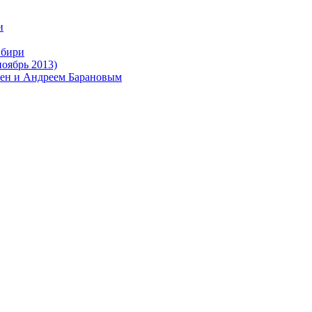
и
ибири
оябрь 2013)
нен и Андреем Барановым