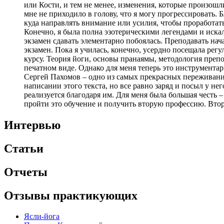
или Кости, и тем не менее, изменения, которые произошл
мне не приходило в голову, что я могу прогрессировать. 
куда направлять внимание или усилия, чтобы проработат
Конечно, я была полна эзотерическими легендами и искала
экзамен сдавать элементарно побоялась. Преподавать нача
экзамен. Пока я училась, конечно, усердно посещала рег
курсу. Теория йоги, основы пранаямы, методология препо
печатном виде. Однако для меня теперь это инструмента
Сергей Пахомов – одно из самых прекрасных переживаний
написании этого текста, но все равно заряд и посыл у н
реализуется благодаря им. Для меня была большая честь 
пройти это обучение и получить вторую профессию. Вт
Интервью
Статьи
Отчеты
Отзывы практикующих
Ясли-йога