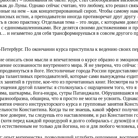
е как до Луны. Однако сейчас считаю, что любому, кто решил свя
енные на нем – как концентрированный сироп. Чтобы самому нако
писных истин, а преподаватели иногда противоречат друг другу 
ть в свою практику. Отдельная тема – это люди, с которыми дов
 с единомышленниками. Все делятся своими достижениями и про
ания… и незаметно для себя трансформируешься в совсем д
-Петербург. По окончании курса приступила к ведению своих пе
ие описать свои мысли и впечатления о курсе образно и эмоциона
ение осознанности внутреннего мира. Я не уверена, что сейчас э
е продвинуться в йоге. Нестоличные города России предоставля
пара талантливых преподавателей, которые сами вынуждены ездит
 занятий в группе, кое-что из прочитанных книг. Несмотря на т
сещения другой планеты: я столкнулась с ощущением того, что я 
аяма, шаткармы, йога-нидра, сутры Патанджали. Обрушившаяся н
азнообразна, обширна, что я просто не могла ее усвоить. Одна
 занятия очного инструкторского курса и групповые занятия Конс
ельности Константина. Когда ты не знаешь, какой эффект получиш
 твое доверие, ты следуешь его наставлениям, и раз Константин 
 (хотя перед каждой процедурой я долго собиралась с духом))) и 
естественным не только для йогина, но и для любого человека, 
т: опыт материнства, позволивший углубить ощущения, восприя