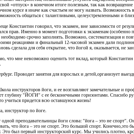
свой «отпуск» в конечном итоге полезным, так как возвращение
ном курсе я иначе как счастьем не могу назвать. Возможность 
зможность общаться с талантливыми, целеустремленными и близк
а.
еще Константин говорил, что экзамен, вне зависимости от резуль
азался прав. Именно в момент подготовки к экзаменам (особенно
 необходимо срочно заполнять. Возможно, систематизация и повт
воими реакциями и финальный 12-часовой экзамен дали подлинно
новь сделала для себя открытие, что йогой я, оказывается, не за
маю, что мне невозможно оценить тот вклад, который Константин
.
тербург. Проводит занятия для взрослых и детей,организует вы
 Школа инструкторов йоги, и ее возглавляют замечательные и про
т глубину "ЙОГИ" с ее бесконечными горизонтами. Спасибо рук
что учиться придется всю оставшуюся жизнь!
а, инструктор по йоге.
 одной преподавательницы йоги слова: "йога – это не спорт". О
вать, что йога – это не спорт. Это большой спорт. Конечно,это 
у. Это был первый инструкторский курс. Мы учились плотно, кр