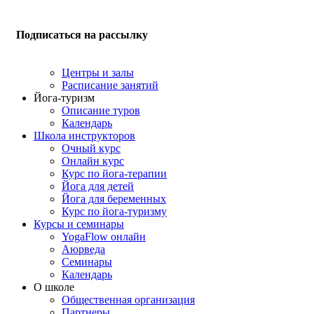
Подписаться на рассылку
Центры и залы
Расписание занятий
Йога-туризм
Описание туров
Календарь
Школа инструкторов
Очный курс
Онлайн курс
Курс по йога-терапии
Йога для детей
Йога для беременных
Курс по йога-туризму
Курсы и семинары
YogaFlow онлайн
Аюрведа
Семинары
Календарь
О школе
Общественная организация
Партнеры