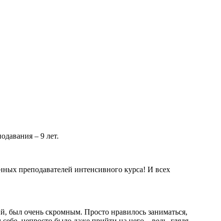
одавания – 9 лет.
нных преподавателей интенсивного курса! И всех
кий, был очень скромным. Просто нравилось заниматься,
себе, непросто было даже прийти на него – ведь, глядя