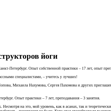
трукторов йоги
анкт-Петербург. Опыт собственной практики – 17 лет, опыт преп
лассными специалистами, – учитесь у лучших!
опова, Михаила Нахумова, Сергея Пахомова и других приглаше
ербург. Опыт практики – 7 лет, преподавания – 3 занятия.
 Несмотря на это, мой уровень, как в асанах, так и теоретичес
 работает – понимания не было. Курс стал своеобразным вызовом 