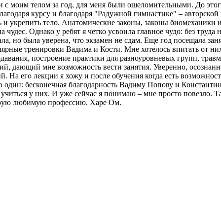
и с моим телом за год, для меня были ошеломительными. До этого
Благодаря курсу и благодаря "Радужной гимнастике" – авторской 
ь и укрепить тело. Анатомические законы, законы биомеханики 
 чудес. Однако у ребят я четко усвоила главное чудо: без труда 
ла, но была уверена, что экзамен не сдам. Еще год посещала зан
улярные тренировки Вадима и Кости. Мне хотелось впитать от них
давания, построение практики для разноуровневых групп, травмоб
рий, дающий мне возможность вести занятия. Уверенно, осознанн
. На его лекции я хожу и после обучения когда есть возможнос
его один: бесконечная благодарность Вадиму Попову и Константи
– учиться у них. И уже сейчас я понимаю – мне просто повезло. 
орую любимую профессию. Харе Ом.