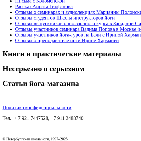
Письма с Коломенской
Рассказ Айрата Гирфанова
Отзывы о семинарах и аудиолекциях Марианны Полонск
Отзывы студентов Школы инструкторов йоги
Отзывы выпускников очно-заочного курса в Западной С
Отзывы участников семинара Вадима Попова в Москве (н
Отзывы участников йога-туров на Бали с Ириной Харма
Отзывы о преподавателе йоги Ирине Харманен
Книги и практические материалы
Несерьезно о серьезном
Статьи йога-магазина
Политика конфиденциальности
Тел.: + 7 921 7447528, +7 911 2488740
© Петербургская школа йоги, 1997–2025