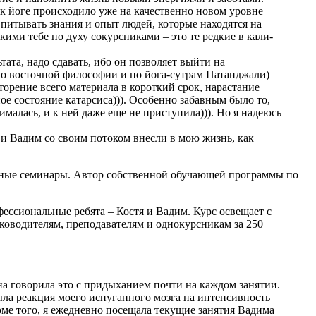
 к йоге происходило уже на качественно новом уровне
впитывать знания и опыт людей, которые находятся на
ими тебе по духу сокурсниками – это те редкие в кали-
тата, надо сдавать, ибо он позволяет выйти на
 по восточной философии и по йога-сутрам Патанджали)
орение всего материала в короткий срок, нарастание
е состояние катарсиса))). Особенно забавным было то,
нималась, и к ней даже еще не приступила))). Но я надеюсь
 и Вадим со своим потоком внесли в мою жизнь, как
ездные семинары. Автор собственной обучающей программы по
фессиональные ребята – Костя и Вадим. Курс освещает с
оводителям, преподавателям и однокурсникам за 250
на говорила это с придыханием почти на каждом занятии.
была реакция моего испуганного мозга на интенсивность
оме того, я ежедневно посещала текущие занятия Вадима