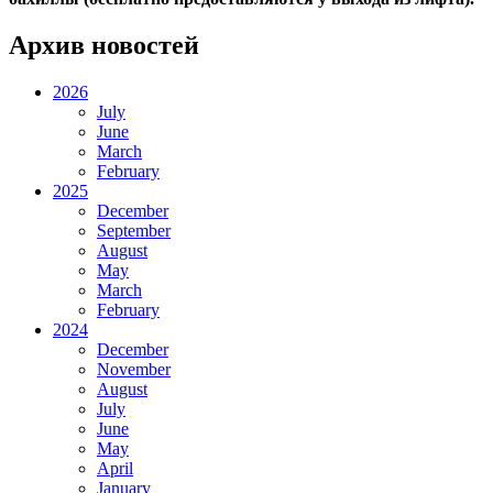
Архив новостей
2026
July
June
March
February
2025
December
September
August
May
March
February
2024
December
November
August
July
June
May
April
January