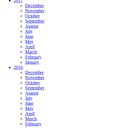
2017
December
November
October
September
August
July
June
May
April
March
February
January
2016
December
November
October
September
August
July
June
May
April
March
February