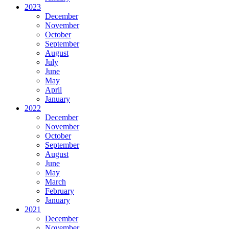
2023
December
November
October
September
August
July
June
May
April
January
2022
December
November
October
September
August
June
May
March
February
January
2021
December
November