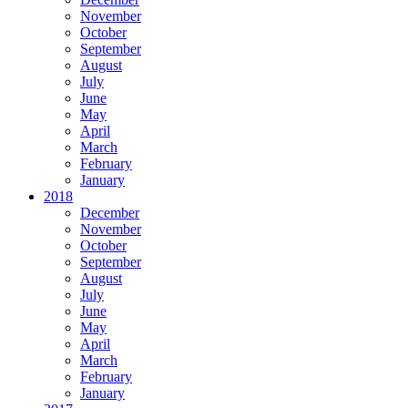
November
October
September
August
July
June
May
April
March
February
January
2018
December
November
October
September
August
July
June
May
April
March
February
January