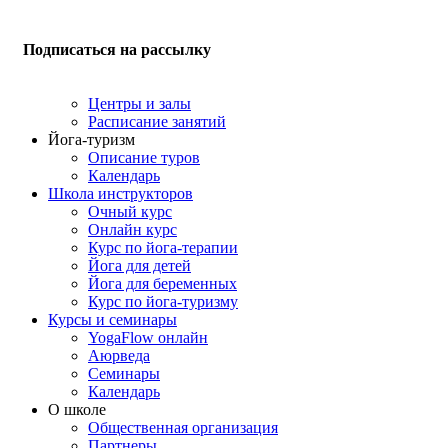
Подписаться на рассылку
Центры и залы
Расписание занятий
Йога-туризм
Описание туров
Календарь
Школа инструкторов
Очный курс
Онлайн курс
Курс по йога-терапии
Йога для детей
Йога для беременных
Курс по йога-туризму
Курсы и семинары
YogaFlow онлайн
Аюрведа
Семинары
Календарь
О школе
Общественная организация
Партнеры