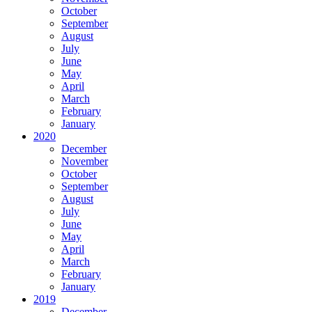
October
September
August
July
June
May
April
March
February
January
2020
December
November
October
September
August
July
June
May
April
March
February
January
2019
December