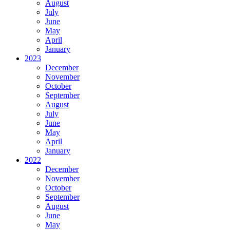
August
July
June
May
April
January
2023
December
November
October
September
August
July
June
May
April
January
2022
December
November
October
September
August
June
May