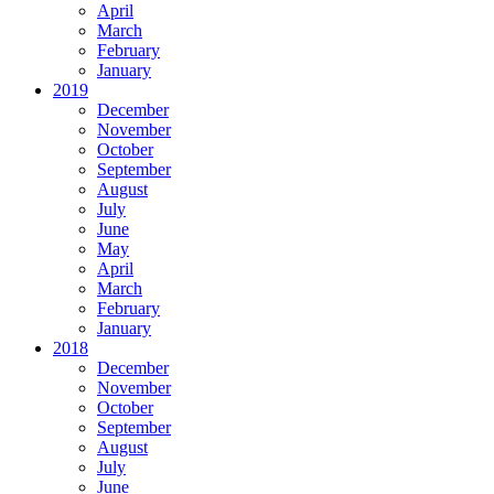
April
March
February
January
2019
December
November
October
September
August
July
June
May
April
March
February
January
2018
December
November
October
September
August
July
June