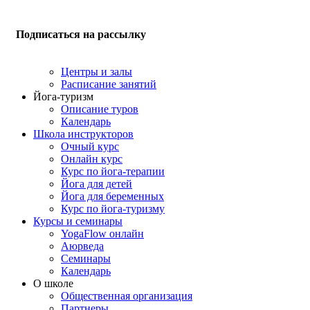
Подписаться на рассылку
Центры и залы
Расписание занятий
Йога-туризм
Описание туров
Календарь
Школа инструкторов
Очный курс
Онлайн курс
Курс по йога-терапии
Йога для детей
Йога для беременных
Курс по йога-туризму
Курсы и семинары
YogaFlow онлайн
Аюрведа
Семинары
Календарь
О школе
Общественная организация
Партнеры