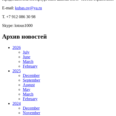
E-mail:
kubas.ov@ya.ru
Т. +7 912 086 30 98
Skype: lotous1000
Архив новостей
2026
July
June
March
February
2025
December
September
August
May
March
February
2024
December
November