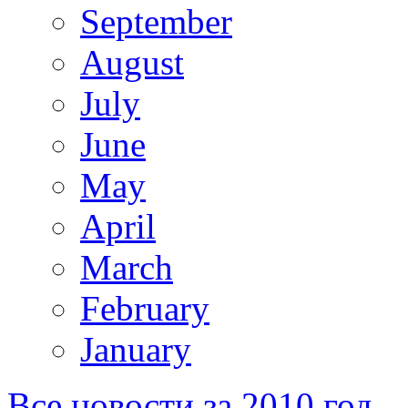
September
August
July
June
May
April
March
February
January
Все новости за 2010 год