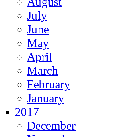
August
July
June
May
April
March
February
January
2017
December