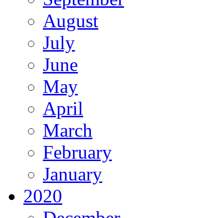
August
July
June
May
April
March
February
January
2020
December