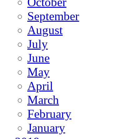
October
September
August
July
June
May
April
March
February
January