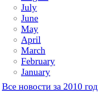
July
June
May
April
March
February
January
Все новости за 2010 год