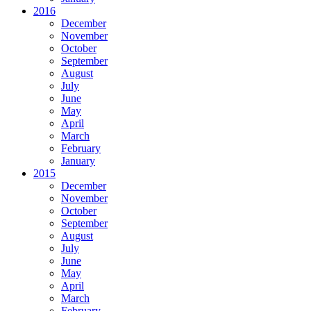
2016
December
November
October
September
August
July
June
May
April
March
February
January
2015
December
November
October
September
August
July
June
May
April
March
February