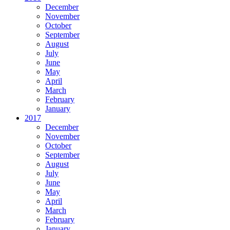
December
November
October
September
August
July
June
May
April
March
February
January
2017
December
November
October
September
August
July
June
May
April
March
February
January