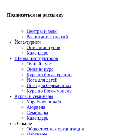
Подписаться на рассылку
Центры и залы
Расписание занятий
Йога-туризм
Описание туров
Календарь
Школа инструкторов
Очный курс
Онлайн курс
Курс по йога-терапии
Йога для детей
Йога для беременных
Курс по йога-туризму
Курсы и семинары
YogaFlow онлайн
Аюрведа
Семинары
Календарь
О школе
Общественная организация
Партнеры