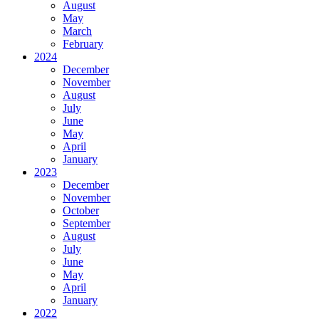
August
May
March
February
2024
December
November
August
July
June
May
April
January
2023
December
November
October
September
August
July
June
May
April
January
2022