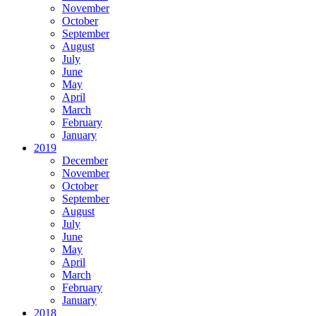
November
October
September
August
July
June
May
April
March
February
January
2019
December
November
October
September
August
July
June
May
April
March
February
January
2018