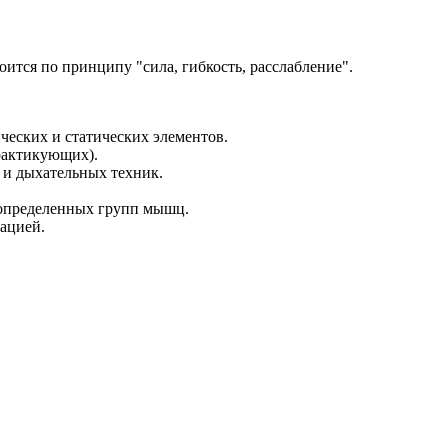
ится по принципу "сила, гибкость, расслабление".
еских и статических элементов.
рактикующих).
 и дыхательных техник.
 определенных групп мышц.
тацией.