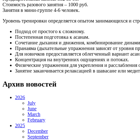
Стоимость разового занятия – 1000 руб.
Занятия в мини-группе 4-6 человек.
Уровень тренировки определяется опытом занимающихся и стро
Подход от простого к сложному.
Постепенная подготовка к асанам.
Сочетание дыхания и движения, комбинирование динамич
Пранаяма (дыхательные упражнения зависят от уровня п
Для новичков предоставляется облегченный вариант асан
Концентрация на внутренних ощущениях и потоках.
Физические упражнения для укрепления и расслабления
Занятие заканчивается релаксацией в шавасане или меди
Архив новостей
2026
July
June
March
February
2025
December
September