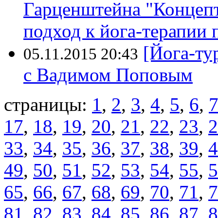
Гарценштейна "Концеп
подход к йога-терапии 
[Йога-ту
05.11.2015 20:43
с Вадимом Поповым
страницы:
1
,
2
,
3
,
4
,
5
,
6
,
17
,
18
,
19
,
20
,
21
,
22
,
23
,
2
33
,
34
,
35
,
36
,
37
,
38
,
39
,
4
49
,
50
,
51
,
52
,
53
,
54
,
55
,
5
65
,
66
,
67
,
68
,
69
,
70
,
71
,
7
81
,
82
,
83
,
84
,
85
,
86
,
87
,
8