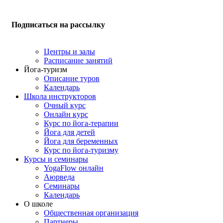
Подписаться на рассылку
Центры и залы
Расписание занятий
Йога-туризм
Описание туров
Календарь
Школа инструкторов
Очный курс
Онлайн курс
Курс по йога-терапии
Йога для детей
Йога для беременных
Курс по йога-туризму
Курсы и семинары
YogaFlow онлайн
Аюрведа
Семинары
Календарь
О школе
Общественная организация
Партнеры