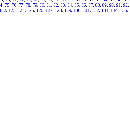
4
,
75
,
76
,
77
,
78
,
79
,
80
,
81
,
82
,
83
,
84
,
85
,
86
,
87
,
88
,
89
,
90
,
91
,
92
,
122
,
123
,
124
,
125
,
126
,
127
,
128
,
129
,
130
,
131
,
132
,
133
,
134
,
135
,