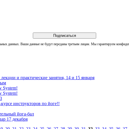
льных данных. Ваши данные не будут переданы третьим лицам. Мы гарантируем конфиде
екции и практические занятия, 14 и 15 января
ным
 System!
 System!
3
курсе инструкторов по йоге!!
тельный йога-бал
ар 17 декабря
19
,
20
,
21
,
22
,
23
,
24
,
25
,
26
,
27
,
28
,
29
,
30
,
31
,
32
33
,
34
,
35
,
36
,
37