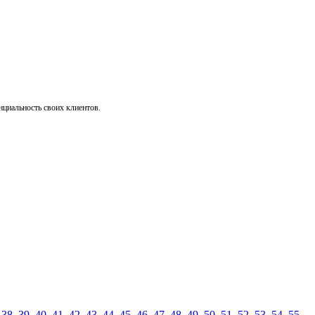
нциальность своих клиентов.
,
38
,
39
,
40
,
41
,
42
,
43
,
44
,
45
,
46
,
47
,
48
,
49
,
50
,
51
,
52
,
53
,
54
,
55
,