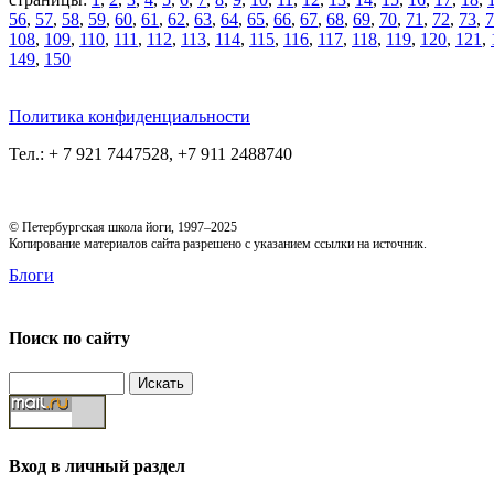
56
,
57
,
58
,
59
,
60
,
61
,
62
,
63
,
64
,
65
,
66
,
67
,
68
,
69
,
70
,
71
,
72
,
73
,
7
108
,
109
,
110
,
111
,
112
,
113
,
114
,
115
,
116
,
117
,
118
,
119
,
120
,
121
,
149
,
150
Политика конфиденциальности
Тел.: + 7 921 7447528, +7 911 2488740
© Петербургская школа йоги, 1997–2025
Копирование материалов сайта разрешено с указанием ссылки на источник.
Блоги
Поиск по сайту
Вход в личный раздел