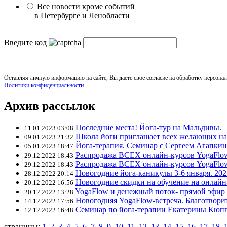
Все новости кроме событий
в Петербурге и Ленобласти
Введите код
Оставляя личную информацию на сайте, Вы даете свое согласие на обработку персона
Политики конфиденциальности
Архив рассылок
Последние места! Йога-тур на Мальдивы.
11.01.2023 03:08
Школа йоги приглашает всех желающих на л
09.01.2023 21:32
Йога-терапия. Семинар с Сергеем Агапки
05.01.2023 18:47
Распродажа ВСЕХ онлайн-курсов YogaFlow
29.12.2022 18:43
Распродажа ВСЕХ онлайн-курсов YogaFlow
29.12.2022 18:43
Новогодние йога-каникулы 3-6 января. 202
28.12.2022 20:14
Новогодние скидки на обучение на онлайн-
20.12.2022 16:56
YogaFlow и денежный поток- прямой эфир
20.12.2022 13:28
Новогодняя YogaFlow-встреча. Благотвори
14.12.2022 17:56
Семинар по йога-терапии Екатерины Кюпп
12.12.2022 16:48
страницы:
1
,
2
,
3
,
4
,
5
,
6
,
7
,
8
,
9
,
10
,
11
,
12
,
13
,
14
,
15
,
16
,
17
,
18
,