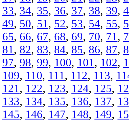
33
,
34
,
35
,
36
,
37
,
38
,
39
,
4
49
,
50
,
51
,
52
,
53
,
54
,
55
,
5
65
,
66
,
67
,
68
,
69
,
70
,
71
,
7
81
,
82
,
83
,
84
,
85
,
86
,
87
,
8
97
,
98
,
99
,
100
,
101
,
102
,
1
109
,
110
,
111
,
112
,
113
,
11
121
,
122
,
123
,
124
,
125
,
12
133
,
134
,
135
,
136
,
137
,
13
145
,
146
,
147
,
148
,
149
,
15