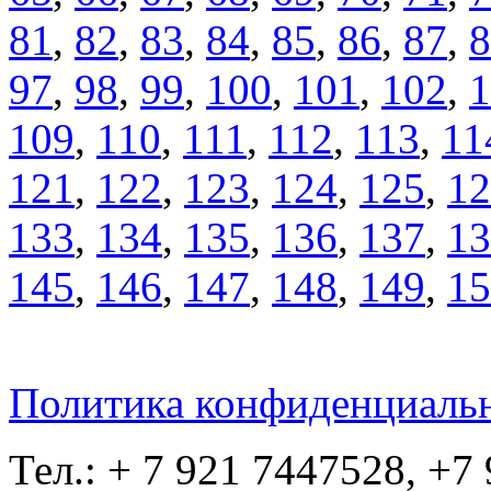
81
,
82
,
83
,
84
,
85
,
86
,
87
,
8
97
,
98
,
99
,
100
,
101
,
102
,
1
109
,
110
,
111
,
112
,
113
,
11
121
,
122
,
123
,
124
,
125
,
12
133
,
134
,
135
,
136
,
137
,
13
145
,
146
,
147
,
148
,
149
,
15
Политика конфиденциаль
Тел.: + 7 921 7447528, +7