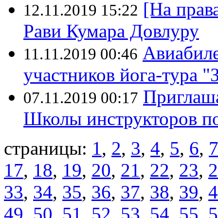
[На прав
12.11.2019 15:22
Рави Кумара Довлуру
Авиабиле
11.11.2019 00:46
участников йога-тура "
Приглаша
07.11.2019 00:17
Школы инструкторов по
страницы:
1
,
2
,
3
,
4
,
5
,
6
,
17
,
18
,
19
,
20
,
21
,
22
,
23
,
2
33
,
34
,
35
,
36
,
37
,
38
,
39
,
4
49
,
50
,
51
,
52
,
53
,
54
,
55
,
5