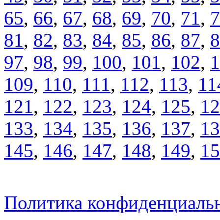
65
,
66
,
67
,
68
,
69
,
70
,
71
,
7
81
,
82
,
83
,
84
,
85
,
86
,
87
,
8
97
,
98
,
99
,
100
,
101
,
102
,
1
109
,
110
,
111
,
112
,
113
,
11
121
,
122
,
123
,
124
,
125
,
12
133
,
134
,
135
,
136
,
137
,
13
145
,
146
,
147
,
148
,
149
,
15
Политика конфиденциаль