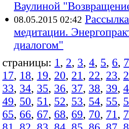
Ваулиной "Возвращение
Рассылка
08.05.2015 02:42
медитации. Энергопрак
диалогом"
страницы:
1
,
2
,
3
,
4
,
5
,
6
,
17
,
18
,
19
,
20
,
21
,
22
,
23
,
2
33
,
34
,
35
,
36
,
37
,
38
,
39
,
4
49
,
50
,
51
,
52
,
53
,
54
,
55
,
5
65
,
66
,
67
,
68
,
69
,
70
,
71
,
7
81
,
82
,
83
,
84
,
85
,
86
,
87
,
8