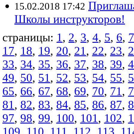
Приглаш
15.02.2018 17:42
Школы инструкторов!
страницы:
1
,
2
,
3
,
4
,
5
,
6
,
17
,
18
,
19
,
20
,
21
,
22
,
23
,
2
33
,
34
,
35
,
36
,
37
,
38
,
39
,
4
49
,
50
,
51
,
52
,
53
,
54
,
55
,
5
65
,
66
,
67
,
68
,
69
,
70
,
71
,
7
81
,
82
,
83
,
84
,
85
,
86
,
87
,
8
97
,
98
,
99
,
100
,
101
,
102
,
1
109
,
110
,
111
,
112
,
113
,
11