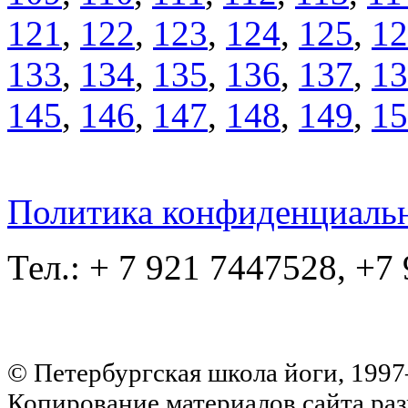
121
,
122
,
123
,
124
,
125
,
12
133
,
134
,
135
,
136
,
137
,
13
145
,
146
,
147
,
148
,
149
,
15
Политика конфиденциаль
Тел.: + 7 921 7447528, +7
© Петербургская школа йоги, 199
Копирование материалов сайта раз