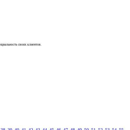
нциальность своих клиентов.
,
38
,
39
,
40
,
41
,
42
,
43
,
44
,
45
,
46
,
47
,
48
,
49
,
50
,
51
,
52
,
53
,
54
,
55
,