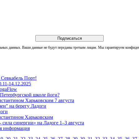
льных данных. Ваши данные не будут переданы третьим лицам. Мы гарантируем конфиде
в Севкабель Порт!
.11-14.12.2025
YogaFlow
 Петербургской школе йоги?
нстантином Харьковским 7 августа
зен" на берегу Ладоги
доги
онстантином Харьковским
- сила синергии» на Ладоге 1–3 августа
ая информация
19
,
20
,
21
,
22
,
23
,
24
,
25
,
26
,
27
,
28
,
29
,
30
,
31
,
32
,
33
,
34
,
35
,
36
,
37