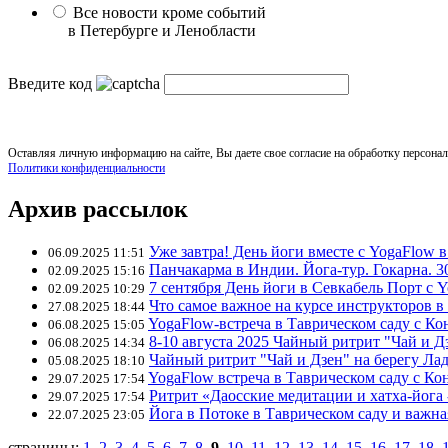
Все новости кроме событий
в Петербурге и Ленобласти
Введите код
Оставляя личную информацию на сайте, Вы даете свое согласие на обработку персона
Политики конфиденциальности
Архив рассылок
Уже завтра! День йоги вместе с YogaFlow 
06.09.2025 11:51
Панчакарма в Индии. Йога-тур. Гокарна. 30
02.09.2025 15:16
7 сентября День йоги в Севкабель Порт с 
02.09.2025 10:29
Что самое важное на курсе инструкторов в
27.08.2025 18:44
YogaFlow-встреча в Таврическом саду с Ко
06.08.2025 15:05
8-10 августа 2025 Чайный ритрит "Чай и Д
06.08.2025 14:34
Чайный ритрит "Чай и Дзен" на берегу Ла
05.08.2025 18:10
YogaFlow встреча в Таврическом саду с К
29.07.2025 17:54
Ритрит «Даосские медитации и хатха-йога 
29.07.2025 17:54
Йога в Потоке в Таврическом саду и важн
22.07.2025 23:05
страницы:
1
,
2
,
3
,
4
,
5
,
6
,
7
,
8
,
9
10
,
11
,
12
,
13
,
14
,
15
,
16
,
17
,
18
,