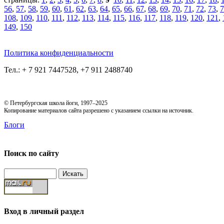
56
,
57
,
58
,
59
,
60
,
61
,
62
,
63
,
64
,
65
,
66
,
67
,
68
,
69
,
70
,
71
,
72
,
73
,
7
108
,
109
,
110
,
111
,
112
,
113
,
114
,
115
,
116
,
117
,
118
,
119
,
120
,
121
,
149
,
150
Политика конфиденциальности
Тел.: + 7 921 7447528, +7 911 2488740
© Петербургская школа йоги, 1997–2025
Копирование материалов сайта разрешено с указанием ссылки на источник.
Блоги
Поиск по сайту
Вход в личный раздел