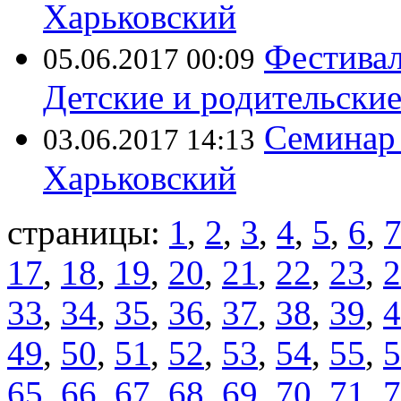
Харьковский
Фестивал
05.06.2017 00:09
Детские и родительски
Семинар 
03.06.2017 14:13
Харьковский
страницы:
1
,
2
,
3
,
4
,
5
,
6
,
17
,
18
,
19
,
20
,
21
,
22
,
23
,
2
33
,
34
,
35
,
36
,
37
,
38
,
39
,
4
49
,
50
,
51
,
52
,
53
,
54
,
55
,
5
65
,
66
,
67
,
68
,
69
,
70
,
71
,
7