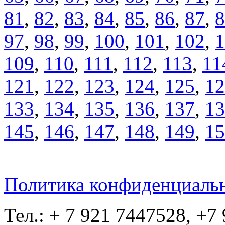
81
,
82
,
83
,
84
,
85
,
86
,
87
,
8
97
,
98
,
99
,
100
,
101
,
102
,
1
109
,
110
,
111
,
112
,
113
,
11
121
,
122
,
123
,
124
,
125
,
12
133
,
134
,
135
,
136
,
137
,
13
145
,
146
,
147
,
148
,
149
,
15
Политика конфиденциаль
Тел.: + 7 921 7447528, +7