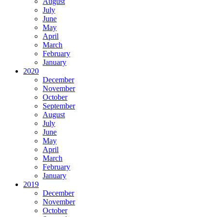
August
July
June
May
April
March
February
January
2020
December
November
October
September
August
July
June
May
April
March
February
January
2019
December
November
October