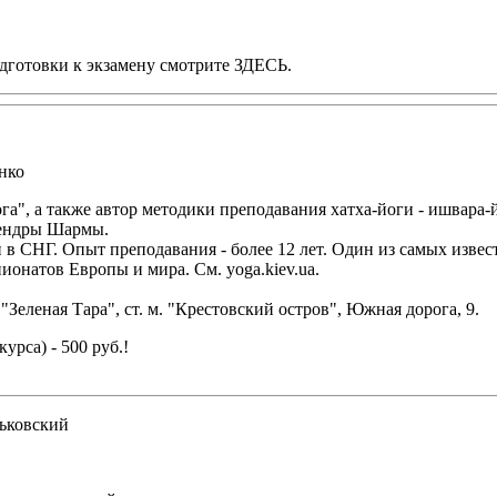
дготовки к экзамену смотрите ЗДЕСЬ.
нко
га", а также автор методики преподавания хатха-йоги - ишвара-
лендры Шармы.
 СНГ. Опыт преподавания - более 12 лет. Один из самых изве
онатов Европы и мира. См. yoga.kiev.ua.
Зеленая Тара", ст. м. "Крестовский остров", Южная дорога, 9.
рса) - 500 руб.!
ьковский