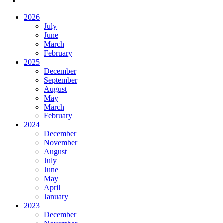
2026
July
June
March
February
2025
December
September
August
May
March
February
2024
December
November
August
July
June
May
April
January
2023
December