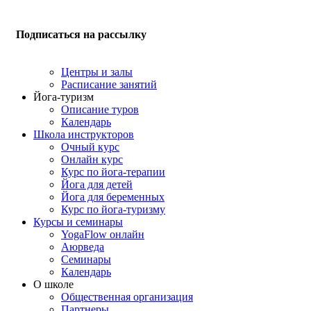
Подписаться на рассылку
Центры и залы
Расписание занятий
Йога-туризм
Описание туров
Календарь
Школа инструкторов
Очный курс
Онлайн курс
Курс по йога-терапии
Йога для детей
Йога для беременных
Курс по йога-туризму
Курсы и семинары
YogaFlow онлайн
Аюрведа
Семинары
Календарь
О школе
Общественная организация
Партнеры