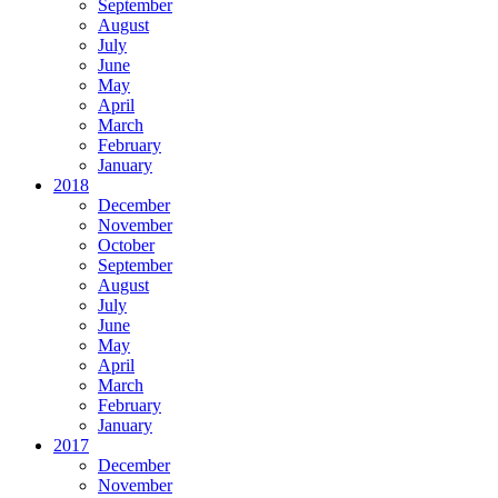
September
August
July
June
May
April
March
February
January
2018
December
November
October
September
August
July
June
May
April
March
February
January
2017
December
November