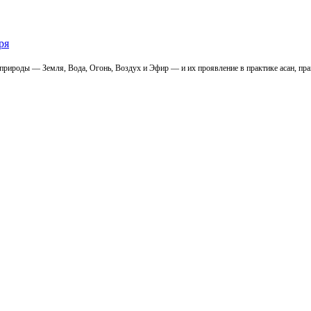
ря
 природы — Земля, Вода, Огонь, Воздух и Эфир — и их проявление в практике асан, пр