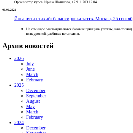
Организатор курса: Ирина Шатилова, +7 911 703 12 04
03.09.2021
Йога пяти стихий: балансировка таттв. Москва, 25 сентяб
На семинаре рассматриваются базовые принципы (таттвы, или стихии)
пять уровней, разбитые по стихиям.
Архив новостей
2026
July
June
March
February
2025
December
September
August
May
March
February
2024
December