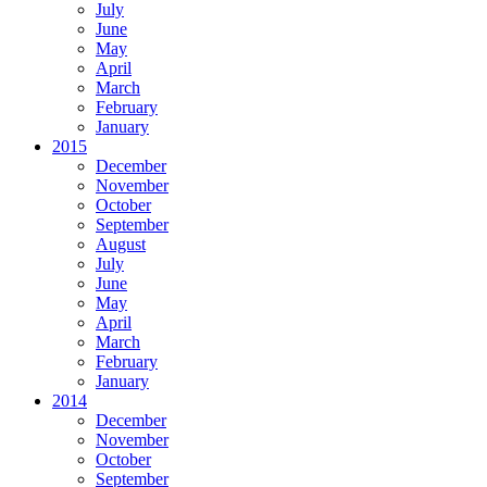
July
June
May
April
March
February
January
2015
December
November
October
September
August
July
June
May
April
March
February
January
2014
December
November
October
September