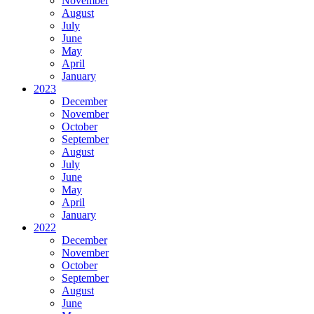
November
August
July
June
May
April
January
2023
December
November
October
September
August
July
June
May
April
January
2022
December
November
October
September
August
June