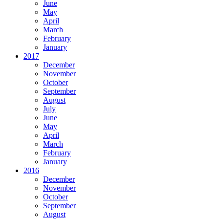
June
May
April
March
February
January
2017
December
November
October
September
August
July
June
May
April
March
February
January
2016
December
November
October
September
August