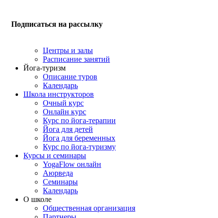
Подписаться на рассылку
Центры и залы
Расписание занятий
Йога-туризм
Описание туров
Календарь
Школа инструкторов
Очный курс
Онлайн курс
Курс по йога-терапии
Йога для детей
Йога для беременных
Курс по йога-туризму
Курсы и семинары
YogaFlow онлайн
Аюрведа
Семинары
Календарь
О школе
Общественная организация
Партнеры