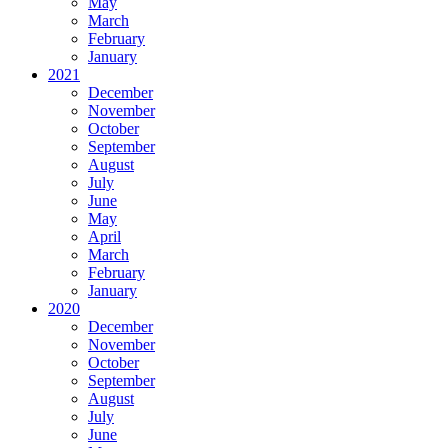
May
March
February
January
2021
December
November
October
September
August
July
June
May
April
March
February
January
2020
December
November
October
September
August
July
June