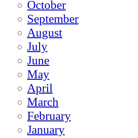
October
September
August
July
June
May
April
March
February
January