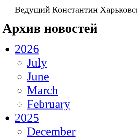
Ведущий Константин Харьковски
Архив новостей
2026
July
June
March
February
2025
December