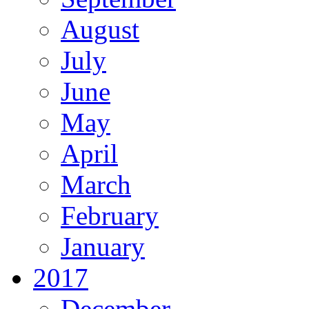
August
July
June
May
April
March
February
January
2017
December