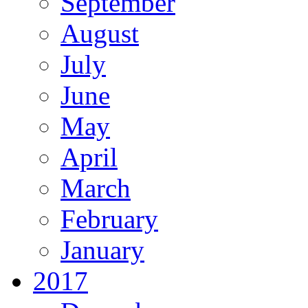
September
August
July
June
May
April
March
February
January
2017