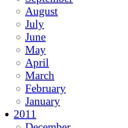
August
July
June
May
April
March
February
January
2011
December