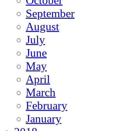
October
September
August
July
June
May
April
March
February
January