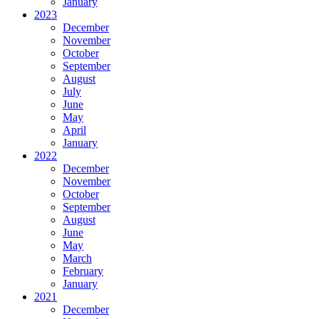
January
2023
December
November
October
September
August
July
June
May
April
January
2022
December
November
October
September
August
June
May
March
February
January
2021
December