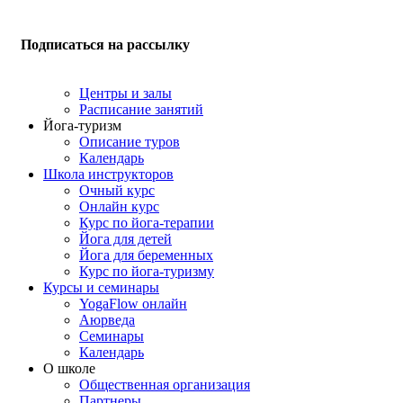
Подписаться на рассылку
Центры и залы
Расписание занятий
Йога-туризм
Описание туров
Календарь
Школа инструкторов
Очный курс
Онлайн курс
Курс по йога-терапии
Йога для детей
Йога для беременных
Курс по йога-туризму
Курсы и семинары
YogaFlow онлайн
Аюрведа
Семинары
Календарь
О школе
Общественная организация
Партнеры