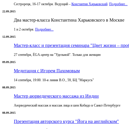
Сестрорецк, 16-17 октября. Ведущий –
Константин Харьковский
.
Подробнее...
22.09.2015
Два мастер-класса Константина Харьковского в Москве
1 и 2 октября.
Подробнее...
12.09.2015
Мастер-класс и презентация семинара "Цвет жизни – про
27 сентября, ЁGА-центр на "Удельной". Только для женщин
09.09.2015
Медитация с Игорем Пахомовым
14 сентября, 19:00. 10-я линия В.О., 59, БЦ "Маркусъ"
08.09.2015
Мастер аюрведического массажа из Индии
Аюрведический массаж и массаж лица и шеи Кобидо в Санкт-Петербурге
08.09.2015
Презентация авторского курса "Йога на английском"