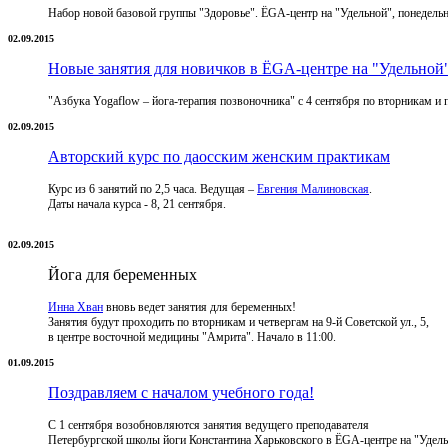
Набор новой базовой группы "Здоровье". ЁGА-центр на "Удельной", понедельни
02.09.2015
Новые занятия для новичков в ЁGА-центре на "Удельной
"Азбука Yogaflow – йога-терапия позвоночника" с 4 сентября по вторникам и
02.09.2015
Авторский курс по даосским женским практикам
Курс из 6 занятий по 2,5 часа. Ведущая –
Евгения Малиновская
.
Даты начала курса - 8, 21 сентября.
02.09.2015
Йога для беременных
Инна Хван
вновь ведет занятия для беременных!
Занятия будут проходить по вторникам и четвергам на 9-й Советской ул., 5,
в центре восточной медицины "Амрита". Начало в 11:00.
01.09.2015
Поздравляем с началом учебного года!
С 1 сентября возобновляются занятия ведущего преподавателя
Петербургской школы
йоги
Константина Харьковского в ЁGA-центре на "Удел