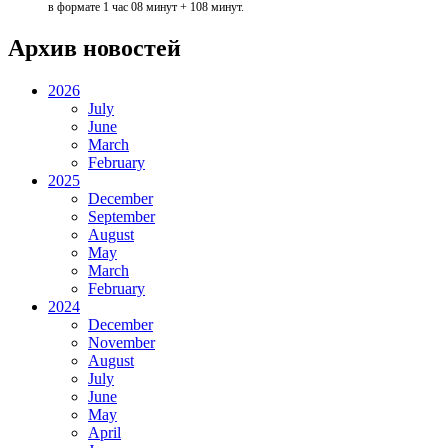
в формате 1 час 08 минут + 108 минут.
Архив новостей
2026
July
June
March
February
2025
December
September
August
May
March
February
2024
December
November
August
July
June
May
April