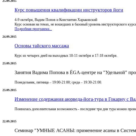
25.09.2015
Курс повышения квалификации инструкторов йоги
4-9 октября, Вадим Попов и Константин Харьковский
Курс основан на темах, не вошедших в базовый уровень инструкторского кур
Подробная программа...
24.09.2015
Основы тайского массажа
Курс из четырех дней на выходных 10-11 октября и 17-18 октября.
23.09.2015
Занятия Вадима Попова в ЁGА-центре на "Удельной" про
Понедельник, пятница – 19:00-21:00; среда – 19:30-21:00.
23.09.2015
Изменение содержания аюрведа-йога-тура в Гокарну с 
Появилась дополнительная возможность - последние три дня тура можно пров
22.09.2015
Семинар "УМНЫЕ АСАНЫ: применение асаны в Системе 