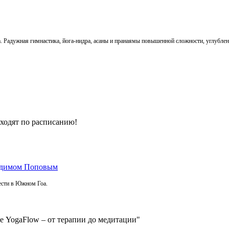
са. Радужная гимнастика, йога-нидра, асаны и пранаямы повышенной сложности, углубл
ходят по расписанию!
Вадимом Поповым
ести в Южном Гоа.
YogaFlow – от терапии до медитации"