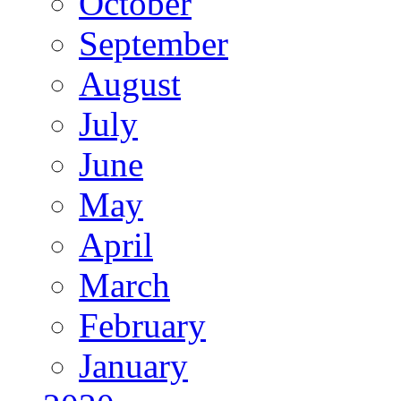
October
September
August
July
June
May
April
March
February
January