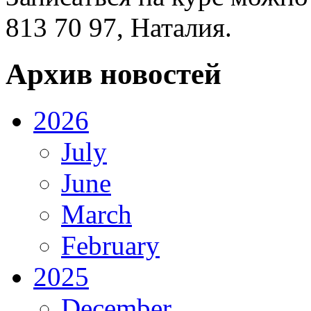
813 70 97, Наталия.
Архив новостей
2026
July
June
March
February
2025
December