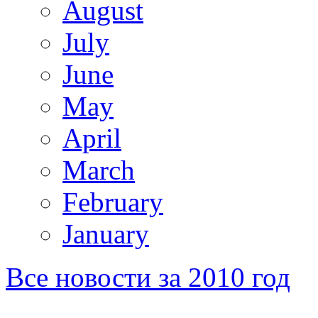
August
July
June
May
April
March
February
January
Все новости за 2010 год