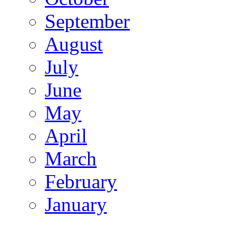
September
August
July
June
May
April
March
February
January