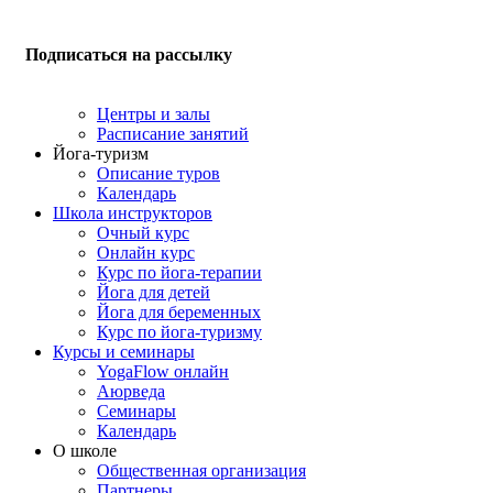
Подписаться на рассылку
Центры и залы
Расписание занятий
Йога-туризм
Описание туров
Календарь
Школа инструкторов
Очный курс
Онлайн курс
Курс по йога-терапии
Йога для детей
Йога для беременных
Курс по йога-туризму
Курсы и семинары
YogaFlow онлайн
Аюрведа
Семинары
Календарь
О школе
Общественная организация
Партнеры