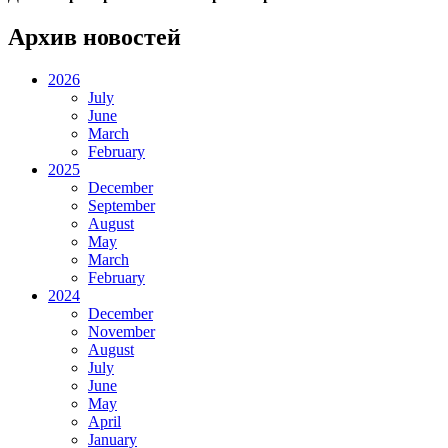
Архив новостей
2026
July
June
March
February
2025
December
September
August
May
March
February
2024
December
November
August
July
June
May
April
January