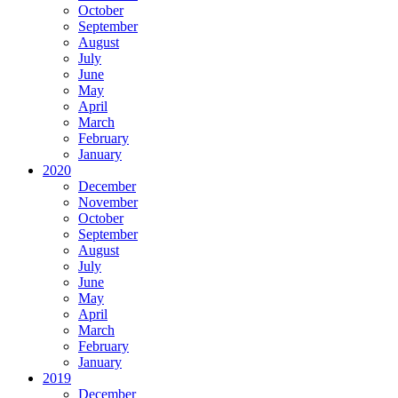
October
September
August
July
June
May
April
March
February
January
2020
December
November
October
September
August
July
June
May
April
March
February
January
2019
December