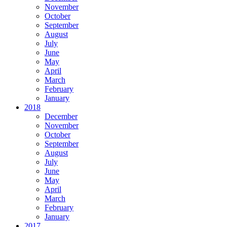
November
October
September
August
July
June
May
April
March
February
January
2018
December
November
October
September
August
July
June
May
April
March
February
January
2017