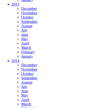
2015
December
November
October
September
August
July
June
May
April
March
February
January
2014
December
November
October
September
August
July
June
May
April
March