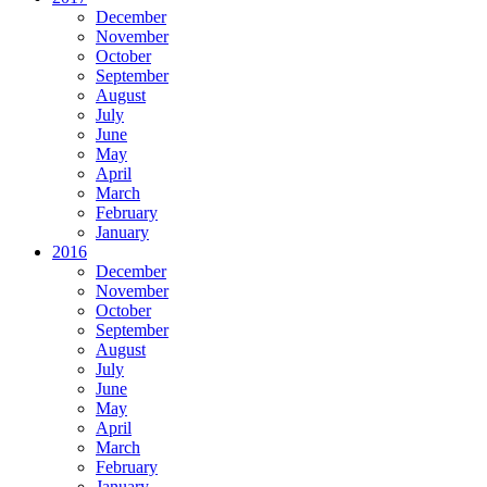
December
November
October
September
August
July
June
May
April
March
February
January
2016
December
November
October
September
August
July
June
May
April
March
February
January