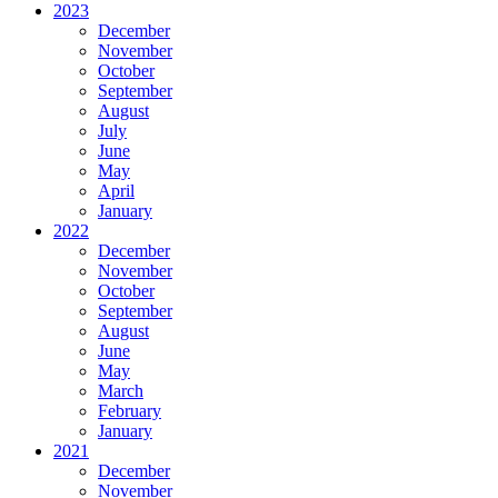
2023
December
November
October
September
August
July
June
May
April
January
2022
December
November
October
September
August
June
May
March
February
January
2021
December
November