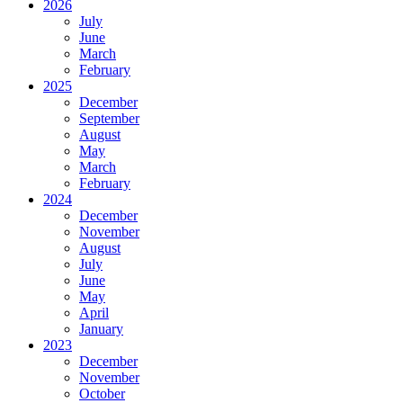
2026
July
June
March
February
2025
December
September
August
May
March
February
2024
December
November
August
July
June
May
April
January
2023
December
November
October