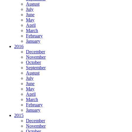
August
July
June
May
April
March
February
January
2016
December
November
October
September
August
July
June
May
April
March
February
January
2015
December
November
October