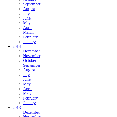
September
August
July
June
May
April
March
February
January
2014
December
November
October
September
August
July
June
May
April
March
February
January
2013
December
November