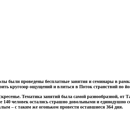
колы были проведены бесплатные занятия и семинары в рамка
ть кругозор ощущений и влиться в Поток странствий по йоге
оскресенье. Тематика занятий была самой разнообразной, от 
е 140 человек остались страшно довольными и единодушно со
алым – с таким же огоньком провести оставшиеся 364 дня.