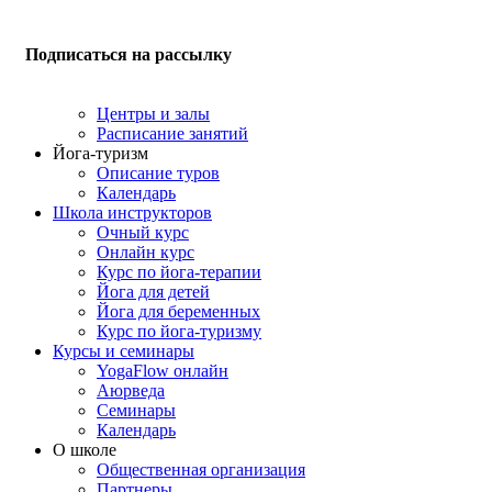
Подписаться на рассылку
Центры и залы
Расписание занятий
Йога-туризм
Описание туров
Календарь
Школа инструкторов
Очный курс
Онлайн курс
Курс по йога-терапии
Йога для детей
Йога для беременных
Курс по йога-туризму
Курсы и семинары
YogaFlow онлайн
Аюрведа
Семинары
Календарь
О школе
Общественная организация
Партнеры