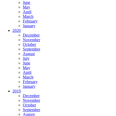
June
May
April
March
February
January
2020
December
November
October
September
August
July
June
May
April
March
February
January
2019
December
November
October
September
August