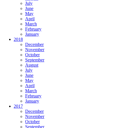
July
June
May
April
March
February
January
2018
December
November
October
September
August
July
June
May
April
March
February
January
2017
December
November
October
September