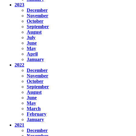
2023
December
November
October
September
August
July
June
May
April
January
2022
December
November
October
September
August
June
May
March
February
January
2021
December
November