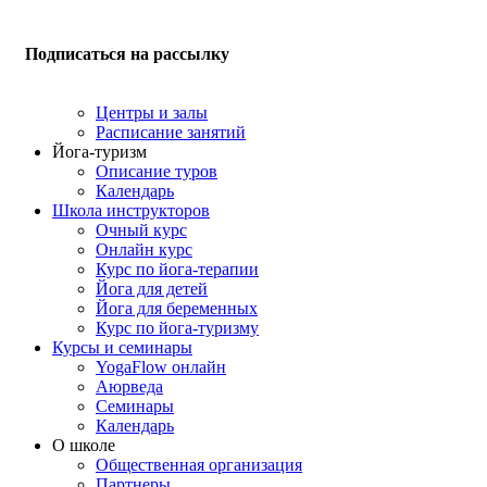
Подписаться на рассылку
Центры и залы
Расписание занятий
Йога-туризм
Описание туров
Календарь
Школа инструкторов
Очный курс
Онлайн курс
Курс по йога-терапии
Йога для детей
Йога для беременных
Курс по йога-туризму
Курсы и семинары
YogaFlow онлайн
Аюрведа
Семинары
Календарь
О школе
Общественная организация
Партнеры