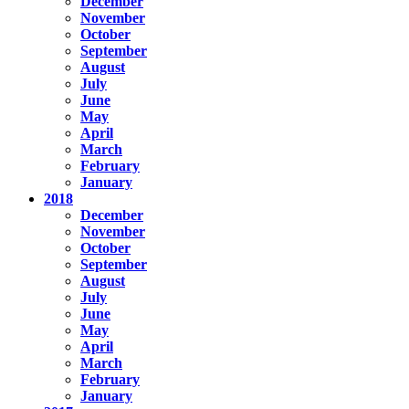
December
November
October
September
August
July
June
May
April
March
February
January
2018
December
November
October
September
August
July
June
May
April
March
February
January