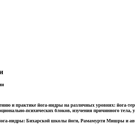
и
ии
чению и практике йога-нидры на различных уровнях: йога-те
оционально-психических блоков, изучения причинного тела, 
 йога-нидры: Бихарской школы йоги, Рамамурти Мишры и ав