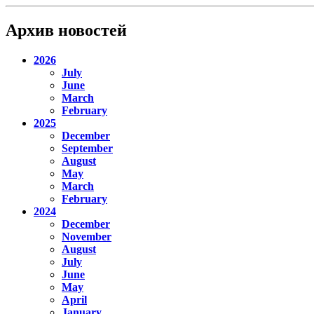
Архив новостей
2026
July
June
March
February
2025
December
September
August
May
March
February
2024
December
November
August
July
June
May
April
January