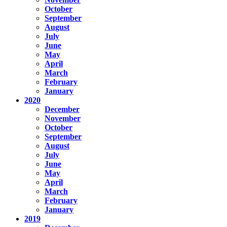
October
September
August
July
June
May
April
March
February
January
2020
December
November
October
September
August
July
June
May
April
March
February
January
2019