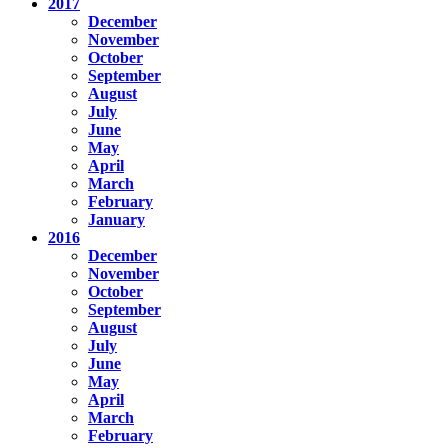
2017
December
November
October
September
August
July
June
May
April
March
February
January
2016
December
November
October
September
August
July
June
May
April
March
February