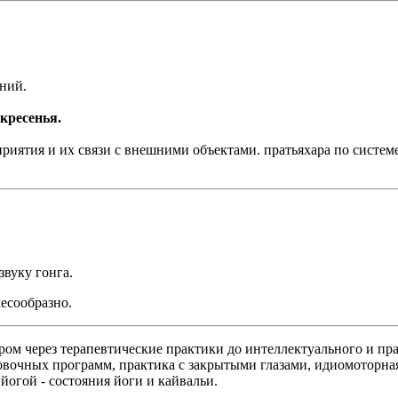
ний.
скресенья.
риятия и их связи с внешними объектами. пратьяхара по системе
звуку гонга.
лесообразно.
тром через терапевтические практики до интеллектуального и п
овочных программ, практика с закрытыми глазами, идиомоторная
огой - состояния йоги и кайвальи.