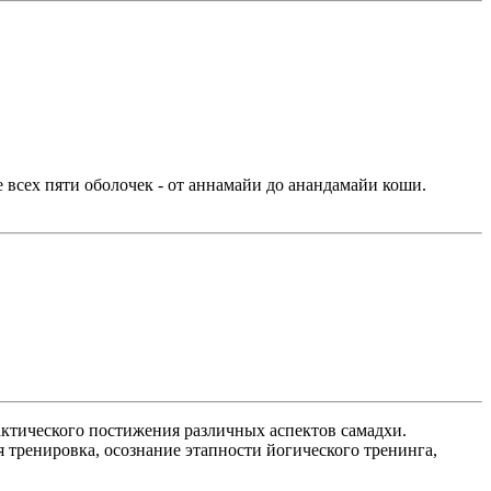
 всех пяти оболочек - от аннамайи до анандамайи коши.
рактического постижения различных аспектов самадхи.
 тренировка, осознание этапности йогического тренинга,