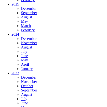
2025
December
September
August
May
March
February
2024
December
November
August
July
June
May
April
January
2023
December
November
October
September
August
July
June