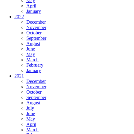
May
April
January
2022
December
November
October
September
August
June
May
March
February
January
2021
December
November
October
September
August
July
June
May
April
March