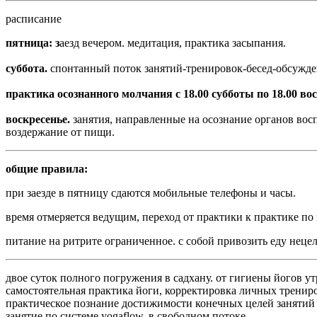
расписание
пятница: з
аезд вечером. медитация, практика засыпания.
суббота.
спонтанный поток занятий-тренировок-бесед-обсужде
практика осознанного молчания с 18.00 субботы по 18.00 во
воскресенье.
занятия, направленные на осознание органов восп
воздержание от пищи.
общие правила:
при заезде в пятницу сдаются мобильные телефоны и часы.
время отмеряется ведущим, переход от практики к практике по 
питание на ритрите ограниченное. с собой привозить еду неце
двое суток полного погружения в садхану. от гигиены йогов у
самостоятельная практика йоги, корректировка личных тренир
практическое познание достижимости конечных целей занятий й
занятие по системе yogaflow, в свободном потоке.