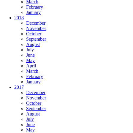
March
February
January
2018
December
November
October
September
August
July
June
May
April
March
February
January
2017
December
November
October
September
August
July
June
May