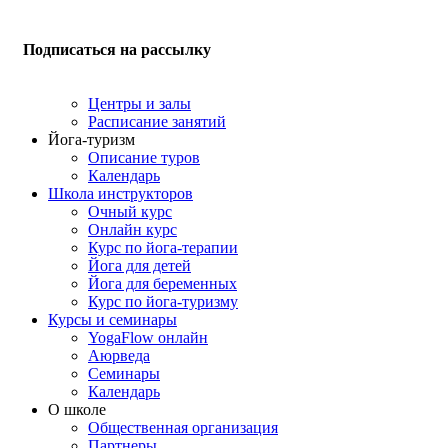
Подписаться на рассылку
Центры и залы
Расписание занятий
Йога-туризм
Описание туров
Календарь
Школа инструкторов
Очный курс
Онлайн курс
Курс по йога-терапии
Йога для детей
Йога для беременных
Курс по йога-туризму
Курсы и семинары
YogaFlow онлайн
Аюрведа
Семинары
Календарь
О школе
Общественная организация
Партнеры