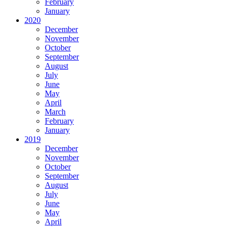
February
January
2020
December
November
October
September
August
July
June
May
April
March
February
January
2019
December
November
October
September
August
July
June
May
April