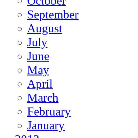
October
September
August
July
June
May
April
March
February
January