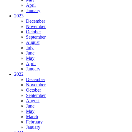
April
January
2023
December
November
October
September
August
July
June
May
April
January
2022
December
November
October
September
August
June
May
March
February
January