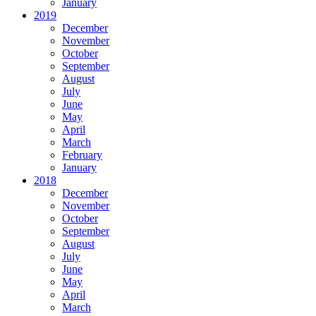
January
2019
December
November
October
September
August
July
June
May
April
March
February
January
2018
December
November
October
September
August
July
June
May
April
March