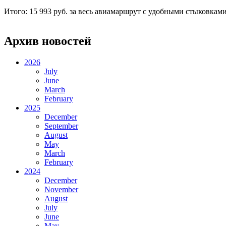
Итого: 15 993 руб. за весь авиамаршрут с удобными стыковкам
Архив новостей
2026
July
June
March
February
2025
December
September
August
May
March
February
2024
December
November
August
July
June
May