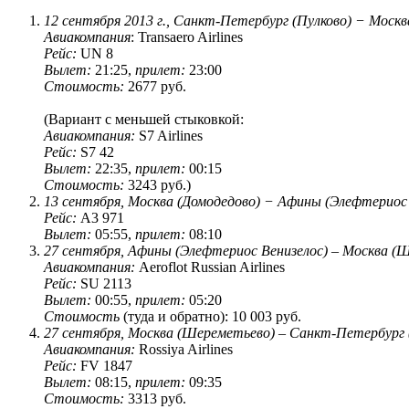
12 cентября 2013 г., Санкт-Петербург (Пулково) − Москв
Авиакомпания
: Transaero Airlines
Рейс:
UN 8
Вылет:
21:25,
прилет:
23:00
Стоимость:
2677 руб.
(Вариант с меньшей стыковкой:
Авиакомпания:
S7 Airlines
Рейс:
S7 42
Вылет:
22:35,
прилет:
00:15
Стоимость:
3243 руб.)
13 сентября, Москва (Домодедово) − Афины (Элефтериос
Рейс:
A3 971
Вылет:
05:55,
прилет:
08:10
27 сентября, Афины (Элефтериос Венизелос) – Москва (
Авиакомпания:
Aeroflot Russian Airlines
Рейс:
SU 2113
Вылет:
00:55,
прилет:
05:20
Стоимость
(туда и обратно): 10 003 руб.
27 сентября, Москва (Шереметьево) – Санкт-Петербург 
Авиакомпания:
Rossiya Airlines
Рейс:
FV 1847
Вылет:
08:15,
прилет:
09:35
Стоимость:
3313 руб.