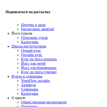
Подписаться на рассылку
Центры и залы
Расписание занятий
Йога-туризм
Описание туров
Календарь
Школа инструкторов
Очный курс
Онлайн курс
Курс по йога-терапии
Йога для детей
Йога для беременных
Курс по йога-туризму
Курсы и семинары
YogaFlow онлайн
Аюрведа
Семинары
Календарь
О школе
Общественная организация
Партнеры