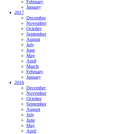
February
January
2017
December
November
October
September
August
July
June
May
April
March
February
January
2016
December
November
October
September
August
July
June
May
April