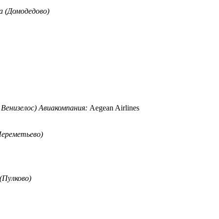
а (Домодедово)
 Венизелос) Авиакомпания:
Aegean Airlines
Шереметьево)
(Пулково)