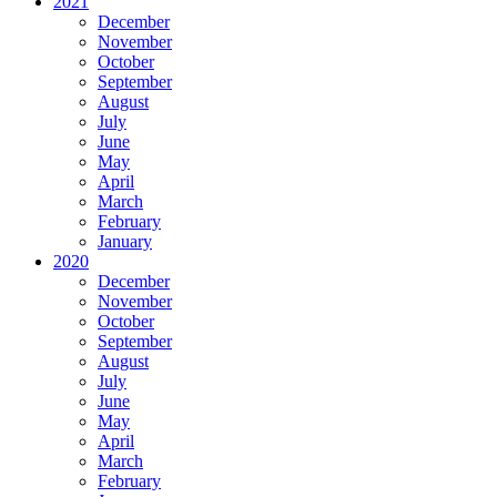
2021
December
November
October
September
August
July
June
May
April
March
February
January
2020
December
November
October
September
August
July
June
May
April
March
February