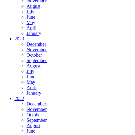
November
August
July
June
May
April
January
2023
December
November
October
September
August
July
June
May
April
January
2022
December
November
October
September
August
June