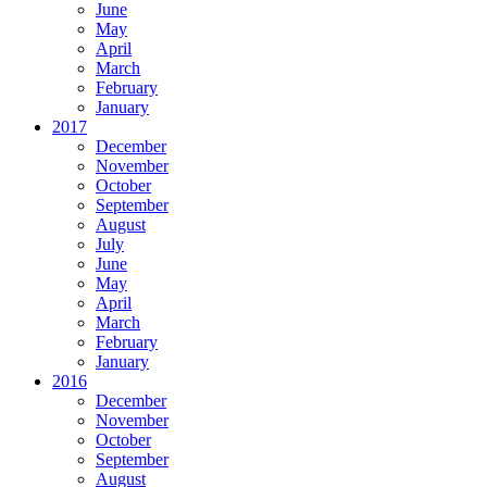
June
May
April
March
February
January
2017
December
November
October
September
August
July
June
May
April
March
February
January
2016
December
November
October
September
August