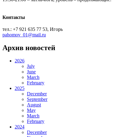
Контакты
тел.: +7 921 635 77 53, Игорь
pahomov_01@mail.ru
Архив новостей
2026
July
June
March
February
2025
December
September
August
May
March
February
2024
December