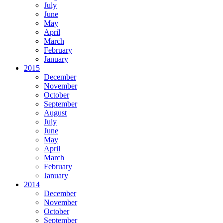
July
June
May
April
March
February
January
2015
December
November
October
September
August
July
June
May
April
March
February
January
2014
December
November
October
September