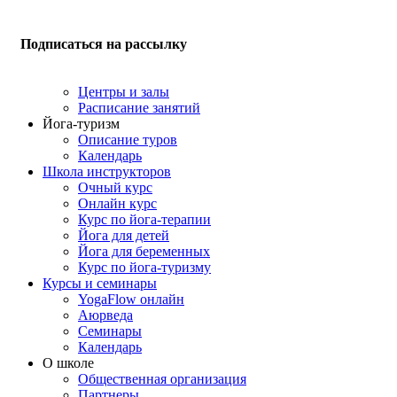
Подписаться на рассылку
Центры и залы
Расписание занятий
Йога-туризм
Описание туров
Календарь
Школа инструкторов
Очный курс
Онлайн курс
Курс по йога-терапии
Йога для детей
Йога для беременных
Курс по йога-туризму
Курсы и семинары
YogaFlow онлайн
Аюрведа
Семинары
Календарь
О школе
Общественная организация
Партнеры