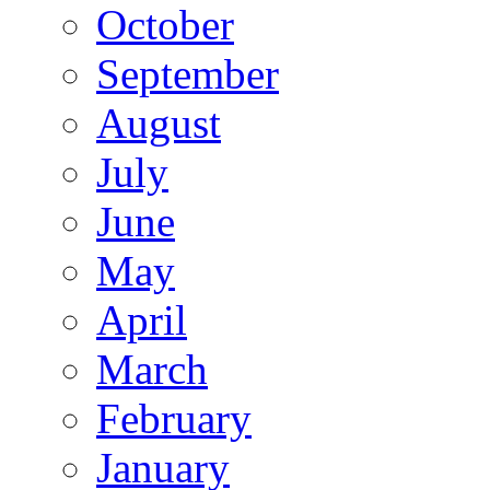
October
September
August
July
June
May
April
March
February
January