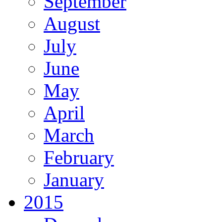
September
August
July
June
May
April
March
February
January
2015