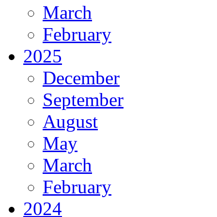
March
February
2025
December
September
August
May
March
February
2024